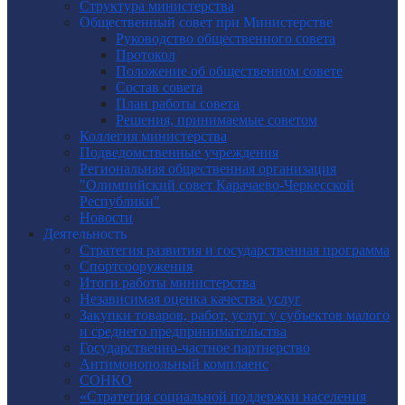
Структура министерства
Общественный совет при Министерстве
Руководство общественного совета
Протокол
Положение об общественном совете
Состав совета
План работы совета
Решения, принимаемые советом
Коллегия министерства
Подведомственные учреждения
Региональная общественная организация
"Олимпийский совет Карачаево-Черкесской
Республики"
Новости
Деятельность
Стратегия развития и государственная программа
Спортсооружения
Итоги работы министерства
Независимая оценка качества услуг
Закупки товаров, работ, услуг у субъектов малого
и среднего предпринимательства
Государственно-частное партнерство
Антимонопольный комплаенс
СОНКО
«Стратегия социальной поддержки населения