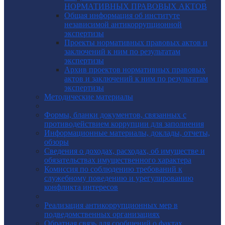
НОРМАТИВНЫХ ПРАВОВЫХ АКТОВ
Общая информация об институте
независимой антикоррупционной
экспертизы
Проекты нормативных правовых актов и
заключений к ним по результатам
экспертизы
Архив проектов нормативных правовых
актов и заключений к ним по результатам
экспертизы
Методические материалы
Формы, бланки документов, связанных с
противодействием коррупции для заполнения
Информационные материалы, доклады, отчеты,
обзоры
Сведения о доходах, расходах, об имуществе и
обязательствах имущественного характера
Комиссия по соблюдению требований к
служебному поведению и урегулированию
конфликта интересов
Реализация антикоррупционных мер в
подведомственных организациях
Обратная связь для сообщений о фактах