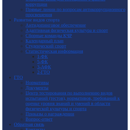
коррупции
Прямые линии по вопросам антикоррупционного
просвещения
Развитие видов спорта
Антидопинговое обеспечение
Адаптивная физическая культура и спорт
Сборные команды КЧР
Календарный план
Студенческий спорт
Статистическая информация
1-ФК
5-ФК
3-АФК
2-ГТО
ГТО
Нормативы
Документы
Центр тестирования по выполнению видов
испытаний (тестов), нормативов, требований к
оценке уровня знаний и умений в области
физической культуры и спорта
Приказы о награждении
Вопрос-ответ
Обратная связь
Контакты