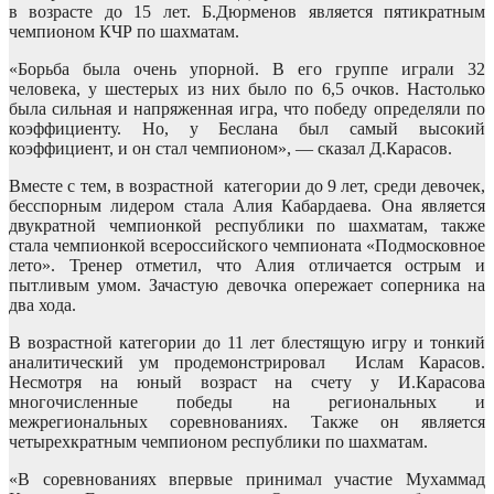
в возрасте до 15 лет. Б.Дюрменов является пятикратным
чемпионом КЧР по шахматам.
«Борьба была очень упорной. В его группе играли 32
человека, у шестерых из них было по 6,5 очков. Настолько
была сильная и напряженная игра, что победу определяли по
коэффициенту. Но, у Беслана был самый высокий
коэффициент, и он стал чемпионом», — сказал Д.Карасов.
Вместе с тем, в возрастной категории до 9 лет, среди девочек,
бесспорным лидером стала Алия Кабардаева. Она является
двукратной чемпионкой республики по шахматам, также
стала чемпионкой всероссийского чемпионата «Подмосковное
лето». Тренер отметил, что Алия отличается острым и
пытливым умом. Зачастую девочка опережает соперника на
два хода.
В возрастной категории до 11 лет блестящую игру и тонкий
аналитический ум продемонстрировал Ислам Карасов.
Несмотря на юный возраст на счету у И.Карасова
многочисленные победы на региональных и
межрегиональных соревнованиях. Также он является
четырехкратным чемпионом республики по шахматам.
«В соревнованиях впервые принимал участие Мухаммад