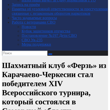
Налоговый вычет за сдачу нормативов ГТО
Запись на приём
Памятка об уголовной ответственности за преступления
связанные с незаконным оборотом наркотиков
Часто задаваемые вопросы
Работа с ветеранами СВО
Новости
Кубок защитников отечества
Постановление №197 Дети СВО
СВО Ук-235
Меры поддержки
Шахматный клуб «Ферзь» из
Карачаево-Черкесии стал
победителем XIV
Всероссийского турнира,
который состоялся в