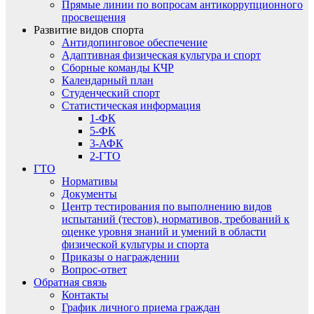
Прямые линии по вопросам антикоррупционного
просвещения
Развитие видов спорта
Антидопинговое обеспечение
Адаптивная физическая культура и спорт
Сборные команды КЧР
Календарный план
Студенческий спорт
Статистическая информация
1-ФК
5-ФК
3-АФК
2-ГТО
ГТО
Нормативы
Документы
Центр тестирования по выполнению видов
испытаний (тестов), нормативов, требований к
оценке уровня знаний и умений в области
физической культуры и спорта
Приказы о награждении
Вопрос-ответ
Обратная связь
Контакты
График личного приема граждан