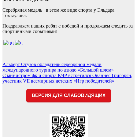
Серебряная медаль в этом же виде спорта у Эльдара
Тохтаулова.
Поздравляем наших ребят с победой и продолжаем следить за
спортивными событиями!
Навигация
Альберт Огузов обладатель серебряной медали
международного турнира по дзюдо «Большой шлем»
по
С министром фк и спорта КЧР встретился Ованнес Григорян,
записям
участник VII всемирных детских «Игр победителей»
ВЕРСИЯ ДЛЯ СЛАБОВИДЯЩИХ