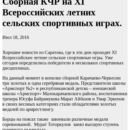
Сборная КЧР на XI
Всероссийских летних
сельских спортивных играх.
Июл 18, 2016
Хорошие новости из Саратова, где в эти дни проходят ХI
Всероссийские летние сельские спортивные игры. Уже
сегодня определились победители в нескольких спортивных
дисциплинах.
На данный момент в копилке сборной Карачаево-Черкесии
три золотых и одна серебряная медаль. Представители школы
«Армспорт №2» и республиканской детско – юношеской
школы «Армспорт» Малокарачаевского района, воспитанники
тренера Юсуфа Байрамукова Марат Айбазов и Умар Эркенов
в своих весовых категориях стали обладателями золотых
медалей по армрестлингу.
Борцы на поясах также завоевали различные медали
соревнований. Мурат Тоторкулов занял высшую ступень
почетного пьедестала.