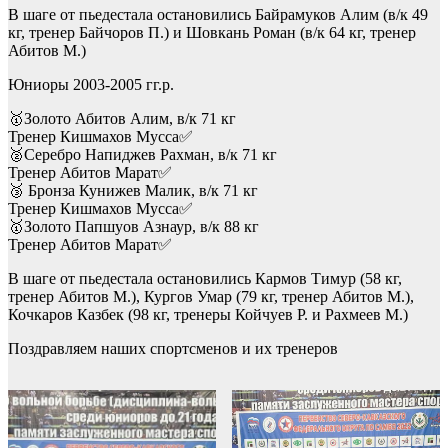
В шаге от пьедестала остановились Байрамуков Алим (в/к 49
кг, тренер Байчоров П.) и Шовкань Роман (в/к 64 кг, тренер
Абитов М.)
Юниоры 2003-2005 гг.р.
🥇Золото Абитов Алим, в/к 71 кг
Тренер Кишмахов Мусса✅
🥈Серебро Напиджев Рахман, в/к 71 кг
Тренер Абитов Марат✅
🥉 Бронза Кунижев Малик, в/к 71 кг
Тренер Кишмахов Мусса✅
🥇Золото Папшуов Азнаур, в/к 88 кг
Тренер Абитов Марат✅
В шаге от пьедестала остановились Кармов Тимур (58 кг,
тренер Абитов М.), Кургов Умар (79 кг, тренер Абитов М.),
Кочкаров Казбек (98 кг, тренеры Койчуев Р. и Рахмеев М.)
Поздравляем наших спортсменов и их тренеров