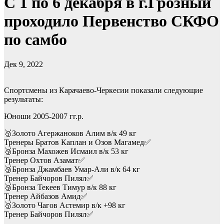
С 1 по 6 декабря в г.Грозный
проходило Первенство СКФО
по самбо
Дек 9, 2022
Спортсмены из Карачаево-Черкесии показали следующие
результаты:
Юноши 2005-2007 гг.р.
🥇Золото Агержаноков Алим в/к 49 кг
Тренеры Братов Каплан и Озов Магамед✅
🥉Бронза Махожев Исмаил в/к 53 кг
Тренер Охтов Азамат✅
🥉Бронза Джамбаев Умар-Али в/к 64 кг
Тренер Байчоров Пилял✅
🥉Бронза Текеев Тимур в/к 88 кг
Тренер Айбазов Амид✅
🥇Золото Чагов Астемир в/к +98 кг
Тренер Байчоров Пилял✅