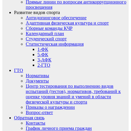
Прямые линии по вопросам антикоррупционного
просвещения
Развитие видов спорта
Антидопинговое обеспечение
Адаптивная физическая культура и спорт
Сборные команды КЧР
Календарный план
Студенческий спорт
Статистическая информация
1-ФК
5-ФК
3-АФК
2-ГТО
ГТО
Нормативы
Документы
Центр тестирования по выполнению видов
испытаний (тестов), нормативов, требований к
оценке уровня знаний и умений в области
физической культуры и спорта
Приказы о награждении
Вопрос-ответ
Обратная связь
Контакты
График личного приема граждан