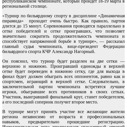
республиканском чемпионате, который пройдет 18-19 марта в
региональной столице.
«Турнир по бильярдному спорту в дисциплине «Динамичная
пирамида» проходит очень быстро. Как правило, партия
длится до 15 минут. Соревнования проводятся параллельно в
сетке победителей и сетке проигравших, что позволяет
значительно сократить продолжительность чемпионата и
способствует напряженной борьбе в турнире», — рассказал
главный судья чемпионата, вице-президент Федерации
бильярдного спорта КЧР Александр Нагорный.
Он пояснил, что турнир будет разделен на две сетки —
верхнюю и нижнюю. Проигравший единожды в верхней
сетке будет переведен в нижнюю сетку, где для выхода в
финал будет должен обыграть всех оппонентов, равно как и
спортсмен, играющий в верхней сетке. Следовательно, в
заключительной партии чемпионата встретятся лучшие
игроки, обыгравшие всех противников в своих сетках.
Участник, выигравший финальный круг, станет победителем,
а его последний соперник получит второе место.
В турнире могут принять участие все желающие жители
региона независимо от возраста и профессиональных
навыков, предварительно прошедшие регистрацию.
Интеллектуальная игра предполагает стандартный строгий