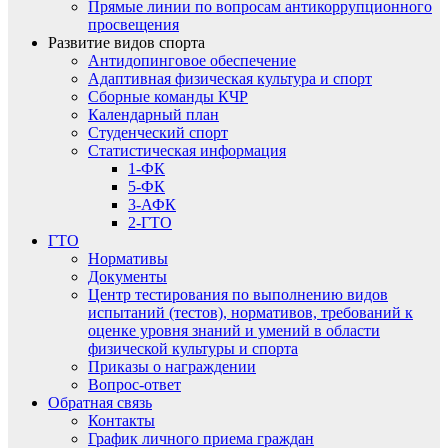
Прямые линии по вопросам антикоррупционного
просвещения
Развитие видов спорта
Антидопинговое обеспечение
Адаптивная физическая культура и спорт
Сборные команды КЧР
Календарный план
Студенческий спорт
Статистическая информация
1-ФК
5-ФК
3-АФК
2-ГТО
ГТО
Нормативы
Документы
Центр тестирования по выполнению видов
испытаний (тестов), нормативов, требований к
оценке уровня знаний и умений в области
физической культуры и спорта
Приказы о награждении
Вопрос-ответ
Обратная связь
Контакты
График личного приема граждан