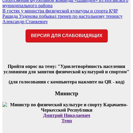
спортсменам футбольной команды «Шаьбден» из Ногайского
по
муниципального района
записям
В гостях у министра физической культуры и спорта КЧР
Рашида Узденова побывал тренер по настольному теннису
Александр Станкевич
ВЕРСИЯ ДЛЯ СЛАБОВИДЯЩИХ
Пройти опрос на тему: "Удовлетворённость населения
условиями для занятия физической культурой и спортом"
(для голосования с компьютера нажмите на QR - код)
Министр
Дмитрий Николаевич
Тенц