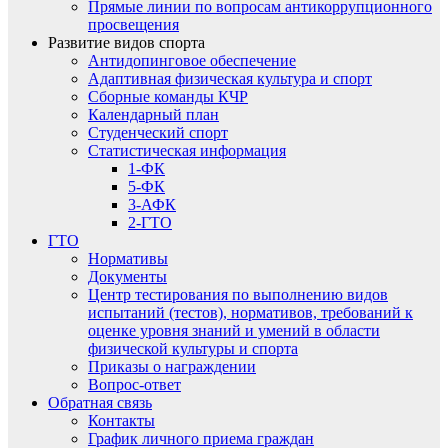
Прямые линии по вопросам антикоррупционного
просвещения
Развитие видов спорта
Антидопинговое обеспечение
Адаптивная физическая культура и спорт
Сборные команды КЧР
Календарный план
Студенческий спорт
Статистическая информация
1-ФК
5-ФК
3-АФК
2-ГТО
ГТО
Нормативы
Документы
Центр тестирования по выполнению видов
испытаний (тестов), нормативов, требований к
оценке уровня знаний и умений в области
физической культуры и спорта
Приказы о награждении
Вопрос-ответ
Обратная связь
Контакты
График личного приема граждан