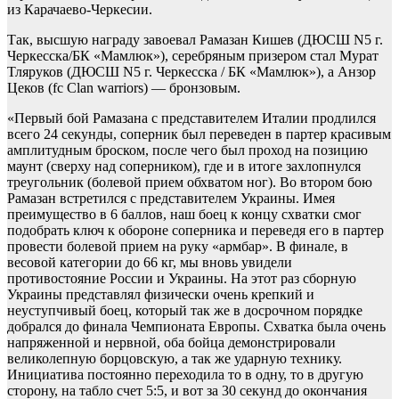
из Карачаево-Черкесии.
Так, высшую награду завоевал Рамазан Кишев (ДЮСШ N5 г.
Черкесска/БК «Мамлюк»), серебряным призером стал Мурат
Тляруков (ДЮСШ N5 г. Черкесска / БК «Мамлюк»), а Анзор
Цеков (fc Clan warriors) — бронзовым.
«Первый бой Рамазана с представителем Италии продлился
всего 24 секунды, соперник был переведен в партер красивым
амплитудным броском, после чего был проход на позицию
маунт (сверху над соперником), где и в итоге захлопнулся
треугольник (болевой прием обхватом ног). Во втором бою
Рамазан встретился с представителем Украины. Имея
преимущество в 6 баллов, наш боец к концу схватки смог
подобрать ключ к обороне соперника и переведя его в партер
провести болевой прием на руку «армбар». В финале, в
весовой категории до 66 кг, мы вновь увидели
противостояние России и Украины. На этот раз сборную
Украины представлял физически очень крепкий и
неуступчивый боец, который так же в досрочном порядке
добрался до финала Чемпионата Европы. Схватка была очень
напряженной и нервной, оба бойца демонстрировали
великолепную борцовскую, а так же ударную технику.
Инициатива постоянно переходила то в одну, то в другую
сторону, на табло счет 5:5, и вот за 30 секунд до окончания