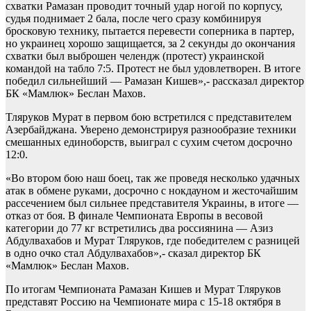
схватки Рамазан проводит точный удар ногой по корпусу,
судья поднимает 2 бала, после чего сразу комбинируя
бросковую технику, пытается перевести соперника в партер,
но украинец хорошо защищается, за 2 секунды до окончания
схватки был выброшен челендж (протест) украинской
командой на табло 7:5. Протест не был удовлетворен. В итоге
победил сильнейший — Рамазан Кишев»,- рассказал директор
БК «Мамлюк» Беслан Махов.
Тляруков Мурат в первом бою встретился с представителем
Азербайджана. Уверено демонстрируя разнообразие техники
смешанных единоборств, выиграл с сухим счетом досрочно
12:0.
«Во втором бою наш боец, так же проведя несколько удачных
атак в обмене руками, досрочно с нокдауном и жесточайшим
рассечением был сильнее представителя Украины, в итоге —
отказ от боя. В финале Чемпионата Европы в весовой
категории до 77 кг встретились два россиянина — Азиз
Абдулвахабов и Мурат Тляруков, где победителем с разницей
в одно очко стал Абдулвахабов»,- сказал директор БК
«Мамлюк» Беслан Махов.
По итогам Чемпионата Рамазан Кишев и Мурат Тляруков
представят Россию на Чемпионате мира с 15-18 октября в