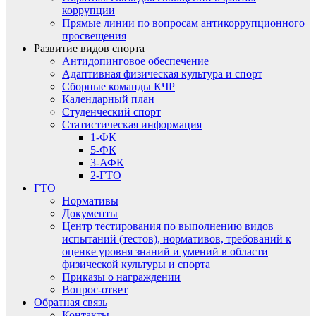
коррупции
Прямые линии по вопросам антикоррупционного
просвещения
Развитие видов спорта
Антидопинговое обеспечение
Адаптивная физическая культура и спорт
Сборные команды КЧР
Календарный план
Студенческий спорт
Статистическая информация
1-ФК
5-ФК
3-АФК
2-ГТО
ГТО
Нормативы
Документы
Центр тестирования по выполнению видов
испытаний (тестов), нормативов, требований к
оценке уровня знаний и умений в области
физической культуры и спорта
Приказы о награждении
Вопрос-ответ
Обратная связь
Контакты