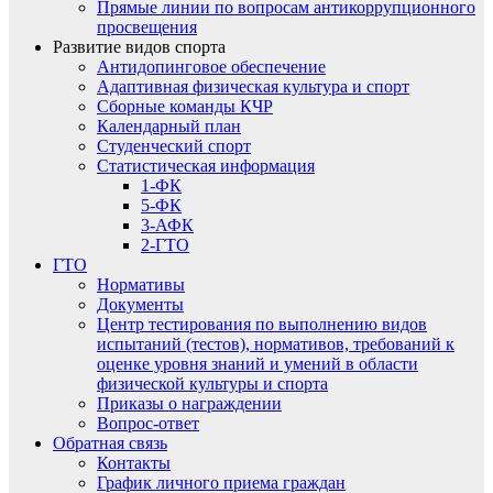
Прямые линии по вопросам антикоррупционного
просвещения
Развитие видов спорта
Антидопинговое обеспечение
Адаптивная физическая культура и спорт
Сборные команды КЧР
Календарный план
Студенческий спорт
Статистическая информация
1-ФК
5-ФК
3-АФК
2-ГТО
ГТО
Нормативы
Документы
Центр тестирования по выполнению видов
испытаний (тестов), нормативов, требований к
оценке уровня знаний и умений в области
физической культуры и спорта
Приказы о награждении
Вопрос-ответ
Обратная связь
Контакты
График личного приема граждан