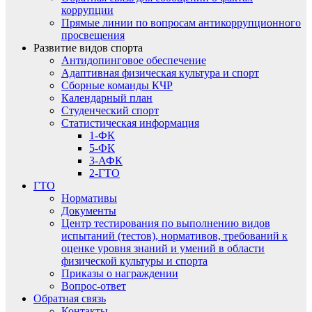
коррупции
Прямые линии по вопросам антикоррупционного
просвещения
Развитие видов спорта
Антидопинговое обеспечение
Адаптивная физическая культура и спорт
Сборные команды КЧР
Календарный план
Студенческий спорт
Статистическая информация
1-ФК
5-ФК
3-АФК
2-ГТО
ГТО
Нормативы
Документы
Центр тестирования по выполнению видов
испытаний (тестов), нормативов, требований к
оценке уровня знаний и умений в области
физической культуры и спорта
Приказы о награждении
Вопрос-ответ
Обратная связь
Контакты