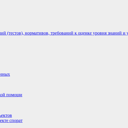
 (тестов), нормативов, требований к оценке уровня знаний и 
анных
ской помощи
ъектов
екте спорат