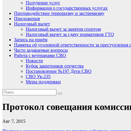
Получение услуг
Информация о государственных услугах
Противодействие терроризму и экстремизму
Приложения
Налоговый вычет
Налоговый вычет за занятия спортом
Налоговый вычет за сдачу нормативов ГТО
Запись на приём
Памятка об уголовной ответственности за преступления 
Часто задаваемые вопросы
Работа с ветеранами СВО
Новости
Кубок защитников отечества
Постановление №197 Дети СВО
СВО Ук-235
Меры поддержки
Протокол совещания комисси
Авг 7, 2015