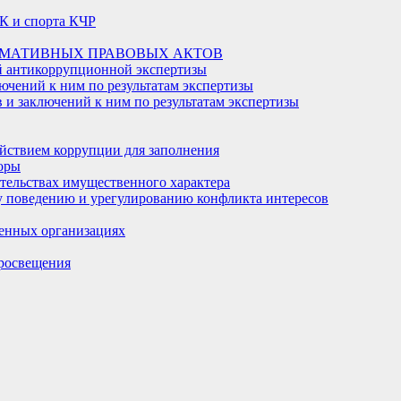
К и спорта КЧР
РМАТИВНЫХ ПРАВОВЫХ АКТОВ
й антикоррупционной экспертизы
ючений к ним по результатам экспертизы
и заключений к ним по результатам экспертизы
йствием коррупции для заполнения
оры
ательствах имущественного характера
 поведению и урегулированию конфликта интересов
енных организациях
росвещения