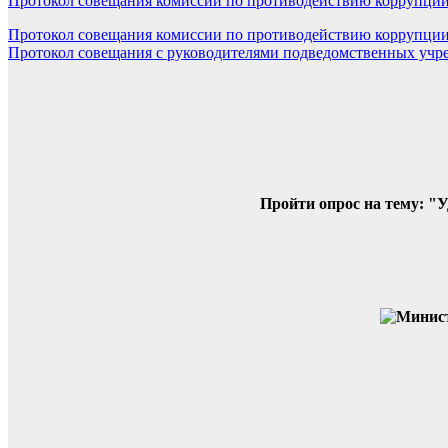
Протокол совещания комиссии по противодействию коррупци
Навигация
Протокол совещания комиссии по противодействию коррупци
Протокол совещания с руководителями подведомственных учр
по
записям
Пройти опрос на тему: "