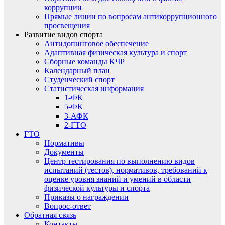
коррупции
Прямые линии по вопросам антикоррупционного
просвещения
Развитие видов спорта
Антидопинговое обеспечение
Адаптивная физическая культура и спорт
Сборные команды КЧР
Календарный план
Студенческий спорт
Статистическая информация
1-ФК
5-ФК
3-АФК
2-ГТО
ГТО
Нормативы
Документы
Центр тестирования по выполнению видов
испытаний (тестов), нормативов, требований к
оценке уровня знаний и умений в области
физической культуры и спорта
Приказы о награждении
Вопрос-ответ
Обратная связь
Контакты