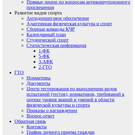
Прямые линии по вопросам антикоррупционного
просвещения
Развитие видов спорта
Антидопинговое обеспечение
Адаптивная физическая культура и спорт
Сборные команды КЧР
Календарный план
Студенческий спорт
Статистическая информация
1-ФК
5-ФК
3-АФК
2-ГТО
ГТО
Нормативы
Документы
Центр тестирования по выполнению видов
испытаний (тестов), нормативов, требований к
оценке уровня знаний и умений в области
физической культуры и спорта
Приказы о награждении
Вопрос-ответ
Обратная связь
Контакты
График личного приема граждан