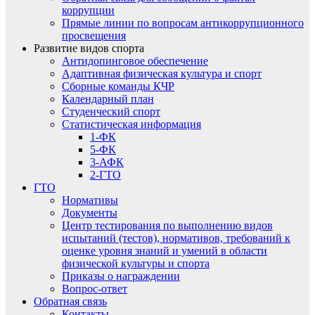
коррупции
Прямые линии по вопросам антикоррупционного
просвещения
Развитие видов спорта
Антидопинговое обеспечение
Адаптивная физическая культура и спорт
Сборные команды КЧР
Календарный план
Студенческий спорт
Статистическая информация
1-ФК
5-ФК
3-АФК
2-ГТО
ГТО
Нормативы
Документы
Центр тестирования по выполнению видов
испытаний (тестов), нормативов, требований к
оценке уровня знаний и умений в области
физической культуры и спорта
Приказы о награждении
Вопрос-ответ
Обратная связь
Контакты