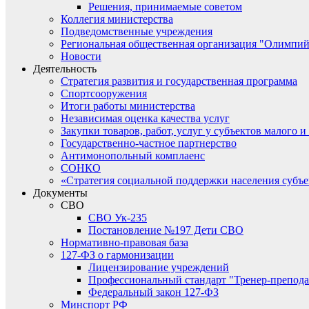
Решения, принимаемые советом
Коллегия министерства
Подведомственные учреждения
Региональная общественная организация "Олимпий
Новости
Деятельность
Стратегия развития и государственная программа
Спортсооружения
Итоги работы министерства
Независимая оценка качества услуг
Закупки товаров, работ, услуг у субъектов малого 
Государственно-частное партнерство
Антимонопольный комплаенс
СОНКО
«Стратегия социальной поддержки населения субъ
Документы
СВО
СВО Ук-235
Постановление №197 Дети СВО
Нормативно-правовая база
127-ФЗ о гармонизации
Лицензирование учреждений
Профессиональный стандарт "Тренер-препода
Федеральный закон 127-ФЗ
Минспорт РФ