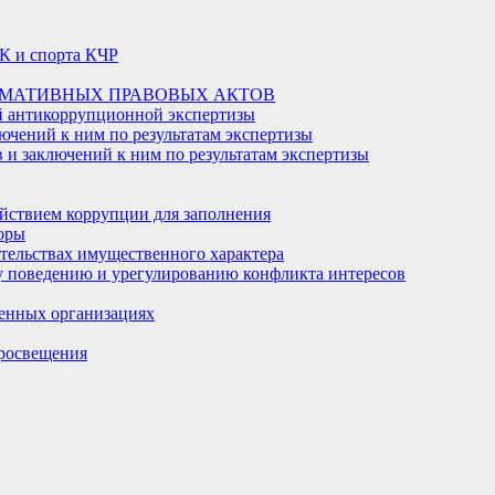
К и спорта КЧР
РМАТИВНЫХ ПРАВОВЫХ АКТОВ
й антикоррупционной экспертизы
ючений к ним по результатам экспертизы
и заключений к ним по результатам экспертизы
йствием коррупции для заполнения
оры
ательствах имущественного характера
 поведению и урегулированию конфликта интересов
енных организациях
росвещения