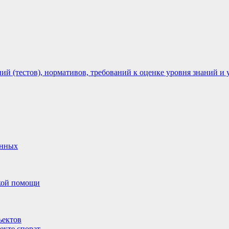
 (тестов), нормативов, требований к оценке уровня знаний и 
анных
ской помощи
ъектов
екте спорат