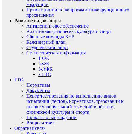
коррупции
Прямые линии по вопросам антикоррупционного
просвещения
Развитие видов спорта
Антидопинговое обеспечение
Адаптивная физическая культура и спорт
Сборные команды КЧР
Календарный план
Студенческий спорт
Статистическая информация
1-ФК
5-ФК
3-АФК
2-ГТО
ГТО
Нормативы
Документы
Центр тестирования по выполнению видов
испытаний (тестов), нормативов, требований к
оценке уровня знаний и умений в области
физической культуры и спорта
Приказы о награждении
Вопрос-ответ
Обратная связь
Контакты