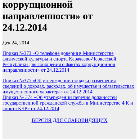
коррупционной
направленности» от
24.12.2014
Дек 24, 2014
Приказ №373 «О телефоне доверия в Министерстве
физической культуры и спорта Карачаево-Черкесской
Республики для сообщения о фактах коррупционной
направленности» от 24.12.2014
Навигация
Приказ №375 «Об утверждении порядка размещения
сведений о доходах, расходах, об имуществе и обязательствах
по
имущественного характера» от 24.12.2014
записям
Приказ № 374 «Об утверждении перечня должностей
государственной гражданской службы в Министерстве ФК и
спорта КЧР» от 24.12.2014
ВЕРСИЯ ДЛЯ СЛАБОВИДЯЩИХ