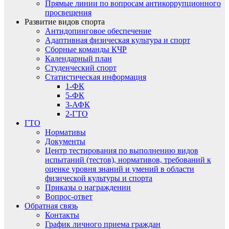
Прямые линии по вопросам антикоррупционного
просвещения
Развитие видов спорта
Антидопинговое обеспечение
Адаптивная физическая культура и спорт
Сборные команды КЧР
Календарный план
Студенческий спорт
Статистическая информация
1-ФК
5-ФК
3-АФК
2-ГТО
ГТО
Нормативы
Документы
Центр тестирования по выполнению видов
испытаний (тестов), нормативов, требований к
оценке уровня знаний и умений в области
физической культуры и спорта
Приказы о награждении
Вопрос-ответ
Обратная связь
Контакты
График личного приема граждан