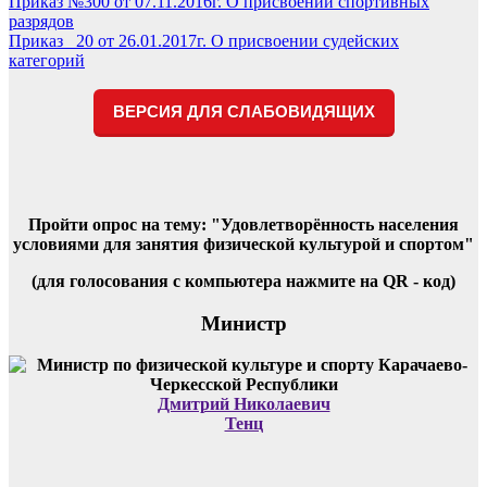
Навигация
Приказ №300 от 07.11.2016г. О присвоении спортивных
разрядов
по
Приказ _20 от 26.01.2017г. О присвоении судейских
записям
категорий
ВЕРСИЯ ДЛЯ СЛАБОВИДЯЩИХ
Пройти опрос на тему: "Удовлетворённость населения
условиями для занятия физической культурой и спортом"
(для голосования с компьютера нажмите на QR - код)
Министр
Дмитрий Николаевич
Тенц