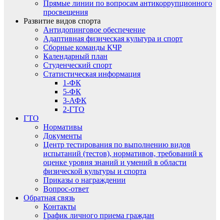
Прямые линии по вопросам антикоррупционного
просвещения
Развитие видов спорта
Антидопинговое обеспечение
Адаптивная физическая культура и спорт
Сборные команды КЧР
Календарный план
Студенческий спорт
Статистическая информация
1-ФК
5-ФК
3-АФК
2-ГТО
ГТО
Нормативы
Документы
Центр тестирования по выполнению видов
испытаний (тестов), нормативов, требований к
оценке уровня знаний и умений в области
физической культуры и спорта
Приказы о награждении
Вопрос-ответ
Обратная связь
Контакты
График личного приема граждан