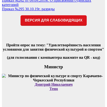
Навигация
Приказ №262 от 09.09.2019г. О присвоении судейских
категорий
по
Приказ №295 30.10.19г. разряды
записям
ВЕРСИЯ ДЛЯ СЛАБОВИДЯЩИХ
Пройти опрос на тему: "Удовлетворённость населения
условиями для занятия физической культурой и спортом"
(для голосования с компьютера нажмите на QR - код)
Министр
Дмитрий Николаевич
Тенц