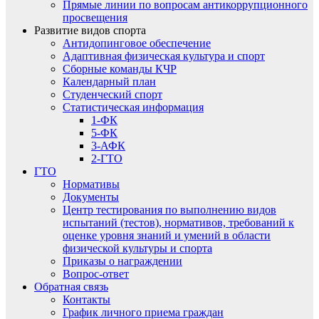
Прямые линии по вопросам антикоррупционного
просвещения
Развитие видов спорта
Антидопинговое обеспечение
Адаптивная физическая культура и спорт
Сборные команды КЧР
Календарный план
Студенческий спорт
Статистическая информация
1-ФК
5-ФК
3-АФК
2-ГТО
ГТО
Нормативы
Документы
Центр тестирования по выполнению видов
испытаний (тестов), нормативов, требований к
оценке уровня знаний и умений в области
физической культуры и спорта
Приказы о награждении
Вопрос-ответ
Обратная связь
Контакты
График личного приема граждан