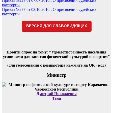
Навигация
Приказ №228 от 07.07.2016г. О присвоении судейских
категории
по
Приказ №277 от 03.10.2016г. О присвоении судейских
записям
категории
ВЕРСИЯ ДЛЯ СЛАБОВИДЯЩИХ
Пройти опрос на тему: "Удовлетворённость населения
условиями для занятия физической культурой и спортом"
(для голосования с компьютера нажмите на QR - код)
Министр
Дмитрий Николаевич
Тенц