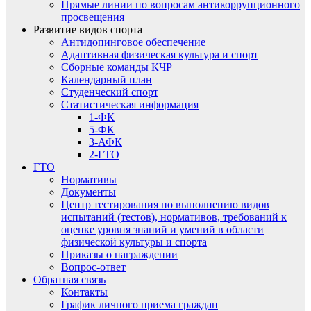
Прямые линии по вопросам антикоррупционного
просвещения
Развитие видов спорта
Антидопинговое обеспечение
Адаптивная физическая культура и спорт
Сборные команды КЧР
Календарный план
Студенческий спорт
Статистическая информация
1-ФК
5-ФК
3-АФК
2-ГТО
ГТО
Нормативы
Документы
Центр тестирования по выполнению видов
испытаний (тестов), нормативов, требований к
оценке уровня знаний и умений в области
физической культуры и спорта
Приказы о награждении
Вопрос-ответ
Обратная связь
Контакты
График личного приема граждан