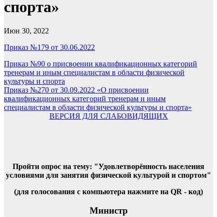
спорта»
Июн 30, 2022
Приказ №179 от 30.06.2022
Навигация
Приказ №90 о присвоении квалификационных категорий
тренерам и иным специалистам в области физической
по
культуры и спорта
записям
Приказ №270 от 30.09.2022 «О присвоении
квалификационных категорий тренерам и иным
специалистам в области физической культуры и спорта»
ВЕРСИЯ ДЛЯ СЛАБОВИДЯЩИХ
Пройти опрос на тему: "Удовлетворённость населения
условиями для занятия физической культурой и спортом"
(для голосования с компьютера нажмите на QR - код)
Министр