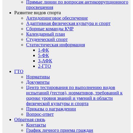
Прямые линии по вопросам антикоррупционного
просвещения
Развитие видов спорта
Антидопинговое обеспечение
Адаптивная физическая культура и спорт
Сборные команды КЧР
Календарный план
Студенческий спорт
Статистическая информация
1-ФК
5-ФК
3-АФК
2-ГТО
ГТО
Нормативы
Документы
Центр тестирования по выполнению видов
испытаний (тестов), нормативов, требований к
оценке уровня знаний и умений в области
физической культуры и спорта
Приказы о награждении
Вопрос-ответ
Обратная связь
Контакты
График личного приема граждан