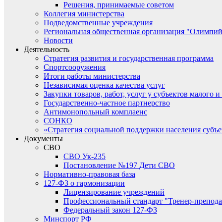
Решения, принимаемые советом
Коллегия министерства
Подведомственные учреждения
Региональная общественная организация "Олимпий
Новости
Деятельность
Стратегия развития и государственная программа
Спортсооружения
Итоги работы министерства
Независимая оценка качества услуг
Закупки товаров, работ, услуг у субъектов малого 
Государственно-частное партнерство
Антимонопольный комплаенс
СОНКО
«Стратегия социальной поддержки населения субъ
Документы
СВО
СВО Ук-235
Постановление №197 Дети СВО
Нормативно-правовая база
127-ФЗ о гармонизации
Лицензирование учреждений
Профессиональный стандарт "Тренер-препода
Федеральный закон 127-ФЗ
Минспорт РФ