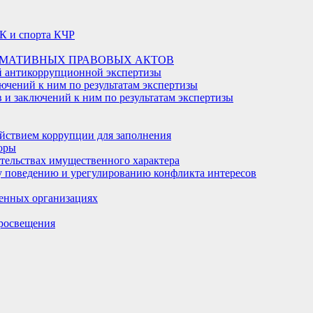
К и спорта КЧР
РМАТИВНЫХ ПРАВОВЫХ АКТОВ
й антикоррупционной экспертизы
ючений к ним по результатам экспертизы
и заключений к ним по результатам экспертизы
йствием коррупции для заполнения
оры
ательствах имущественного характера
 поведению и урегулированию конфликта интересов
енных организациях
росвещения