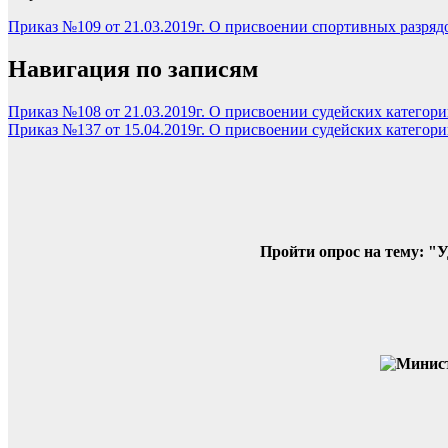
Приказ №109 от 21.03.2019г. О присвоении спортивных разряд
Навигация по записям
Приказ №108 от 21.03.2019г. О присвоении судейских категор
Приказ №137 от 15.04.2019г. О присвоении судейских категор
Пройти опрос на тему: "