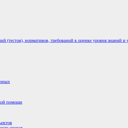
 (тестов), нормативов, требований к оценке уровня знаний и 
анных
ской помощи
ъектов
екте спорат