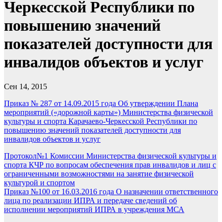
Черкесской Республики по
повышению значений
показателей доступности для
инвалидов объектов и услуг
Сен 14, 2015
Приказ № 287 от 14.09.2015 года Об утверждении Плана
мероприятий («дорожной карты») Министерства физической
культуры и спорта Карачаево-Черкесской Республики по
повышению значений показателей доступности для
инвалидов объектов и услуг
Навигация
Протокол№1 Комиссии Министерства физической культуры и
спорта КЧР по вопросам обеспечения прав инвалидов и лиц с
по
ограниченными возможностями на занятие физической
записям
культурой и спортом
Приказ №100 от 16.03.2016 года О назначении ответственного
лица по реализации ИПРА и передаче сведений об
исполнении мероприятий ИПРА в учреждения МСА