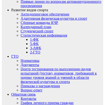
Прямые линии по вопросам антикоррупционного
просвещения
Развитие видов спорта
Антидопинговое обеспечение
Адаптивная физическая культура и спорт
Сборные команды КЧР
Календарный план
Студенческий спорт
Статистическая информация
1-ФК
5-ФК
3-АФК
2-ГТО
ГТО
Нормативы
Документы
Центр тестирования по выполнению видов
испытаний (тестов), нормативов, требований к
оценке уровня знаний и умений в области
физической культуры и спорта
Приказы о награждении
Вопрос-ответ
Обратная связь
Контакты
График личного приема граждан