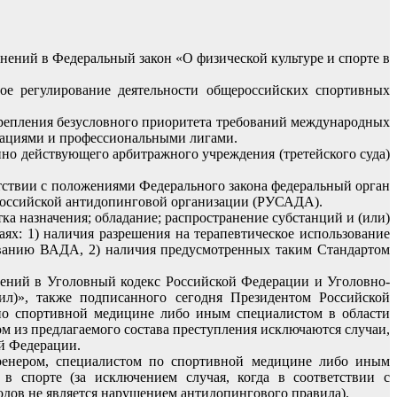
ений в Федеральный закон «О физической культуре и спорте в
ое регулирование деятельности общероссийских спортивных
акрепления безусловного приоритета требований международных
ерациями и профессиональными лигами.
но действующего арбитражного учреждения (третейского суда)
етствии с положениями Федерального закона федеральный орган
ероссийской антидопинговой организации (РУСАДА).
а назначения; обладание; распространение субстанций и (или)
ях: 1) наличия разрешения на терапевтическое использование
ованию ВАДА, 2) наличия предусмотренных таким Стандартом
ений в Уголовный кодекс Российской Федерации и Уголовно-
ил)», также подписанного сегодня Президентом Российской
 по спортивной медицине либо иным специалистом в области
ом из предлагаемого состава преступления исключаются случаи,
ой Федерации.
тренером, специалистом по спортивной медицине либо иным
в спорте (за исключением случая, когда в соответствии с
одов не является нарушением антидопингового правила).