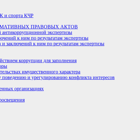
К и спорта КЧР
РМАТИВНЫХ ПРАВОВЫХ АКТОВ
й антикоррупционной экспертизы
ючений к ним по результатам экспертизы
и заключений к ним по результатам экспертизы
йствием коррупции для заполнения
оры
ательствах имущественного характера
 поведению и урегулированию конфликта интересов
енных организациях
росвещения