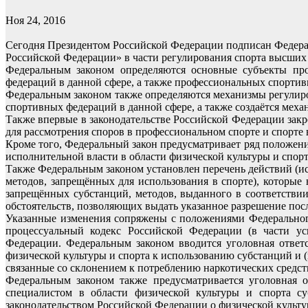
Ноя 24, 2016
Сегодня Президентом Российской Федерации подписан Федерал
Российской Федерации» в части регулирования спорта высших
Федеральным законом определяются основные субъекты проф
федераций в данной сфере, а также профессиональных спортив
Федеральным законом также определяются механизмы регулиров
спортивных федераций в данной сфере, а также создаётся ме
Также впервые в законодательстве Российской Федерации зак
для рассмотрения споров в профессиональном спорте и спорте
Кроме того, Федеральный закон предусматривает ряд положени
исполнительной власти в области физической культуры и спо
Также Федеральным законом установлен перечень действий (ис
методов, запрещённых для использования в спорте), которые
запрещённых субстанций, методов, выданного в соответств
обстоятельств, позволяющих выдать указанное разрешение пос
Указанные изменения сопряжены с положениями Федеральног
процессуальный кодекс Российской Федерации (в части ус
Федерации. Федеральным законом вводится уголовная ответ
физической культуры и спорта к использованию субстанций и (
связанные со склонением к потреблению наркотических средст
Федеральным законом также предусматривается уголовная 
специалистом в области физической культуры и спорта су
законодательством Российской Федерации о физической культу