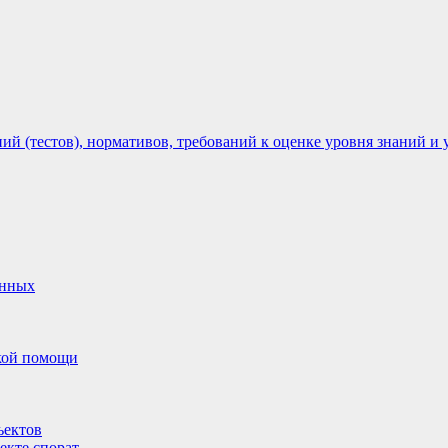
 (тестов), нормативов, требований к оценке уровня знаний и 
анных
ской помощи
ъектов
екте спорат