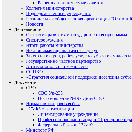
Решения, принимаемые советом
Коллегия министерства
Подведомственные учреждения
Региональная общественная организация "Олимпий
Новости
Деятельность
Стратегия развития и государственная программа
Спортсооружения
Итоги работы министерства
Независимая оценка качества услуг
Закупки товаров, работ, услуг у субъектов малого 
Государственно-частное партнерство
Антимонопольный комплаенс
СОНКО
«Стратегия социальной поддержки населения субъ
Документы
СВО
СВО Ук-235
Постановление №197 Дети СВО
Нормативно-правовая база
127-ФЗ о гармонизации
Лицензирование учреждений
Профессиональный стандарт "Тренер-препода
Федеральный закон 127-ФЗ
Минспорт РФ