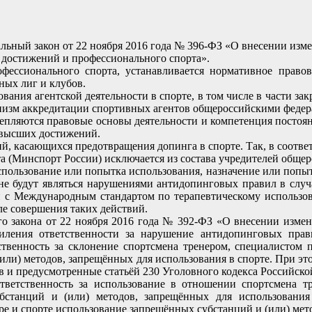
ьный закон от 22 ноября 2016 года № 396-ФЗ «О внесении измен
 достижений и профессионального спорта».
ессионального спорта, устанавливается нормативное правов
ных лиг и клубов.
ания агентской деятельности в спорте, в том числе в части з
ханизм аккредитации спортивных агентов общероссийскими фед
репляются правовые основы деятельности и компетенция постоян
 высших достижений.
й, касающихся предотвращения допинга в спорте. Так, в соотв
рта (Минспорт России) исключается из состава учредителей общ
пользование или попытка использования, назначение или попытк
 не будут являться нарушениями антидопинговых правил в случа
ии с Международным стандартом по терапевтическому использ
ле совершения таких действий.
о закона от 22 ноября 2016 года № 392-ФЗ «О внесении измен
иления ответственности за нарушение антидопинговых прав
ственность за склонение спортсмена тренером, специалистом
или) методов, запрещённых для использования в спорте. При эт
в и предусмотренные статьёй 230 Уголовного кодекса Российск
ответственность за использование в отношении спортсмена 
бстанций и (или) методов, запрещённых для использования 
ре и спорте использование запрещённых субстанций и (или) мет