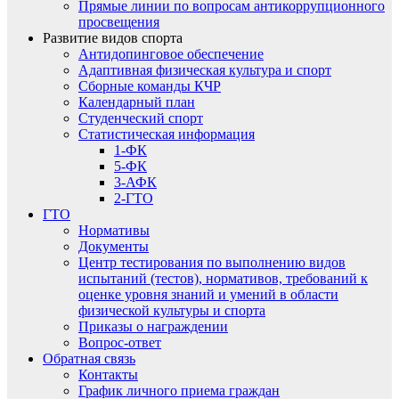
Прямые линии по вопросам антикоррупционного
просвещения
Развитие видов спорта
Антидопинговое обеспечение
Адаптивная физическая культура и спорт
Сборные команды КЧР
Календарный план
Студенческий спорт
Статистическая информация
1-ФК
5-ФК
3-АФК
2-ГТО
ГТО
Нормативы
Документы
Центр тестирования по выполнению видов
испытаний (тестов), нормативов, требований к
оценке уровня знаний и умений в области
физической культуры и спорта
Приказы о награждении
Вопрос-ответ
Обратная связь
Контакты
График личного приема граждан