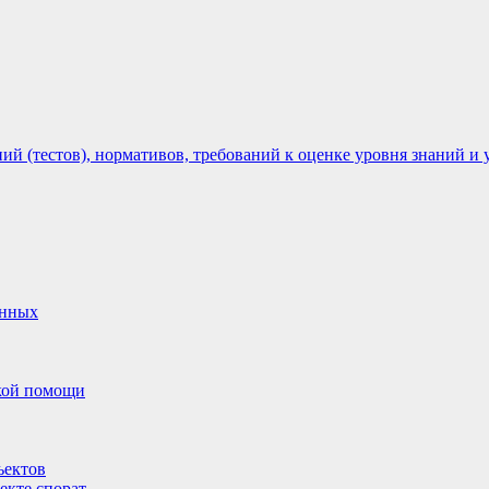
 (тестов), нормативов, требований к оценке уровня знаний и 
анных
ской помощи
ъектов
екте спорат