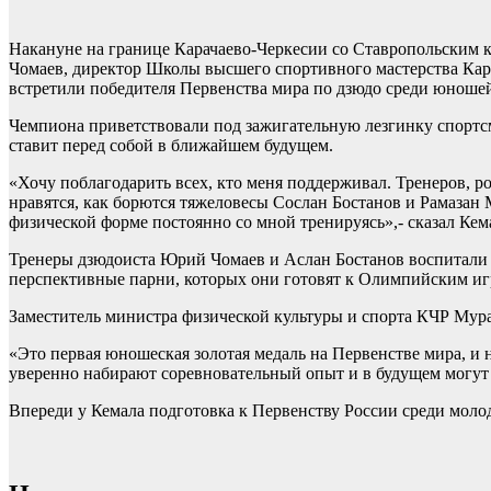
Накануне на границе Карачаево-Черкесии со Ставропольским 
Чомаев, директор Школы высшего спортивного мастерства Ка
встретили победителя Первенства мира по дзюдо среди юношей 
Чемпиона приветствовали под зажигательную лезгинку спортсме
ставит перед собой в ближайшем будущем.
«Хочу поблагодарить всех, кто меня поддерживал. Тренеров, ро
нравятся, как борются тяжеловесы Сослан Бостанов и Рамазан 
физической форме постоянно со мной тренируясь»,- сказал Кем
Тренеры дзюдоиста Юрий Чомаев и Аслан Бостанов воспитали 
перспективные парни, которых они готовят к Олимпийским иг
Заместитель министра физической культуры и спорта КЧР Мур
«Это первая юношеская золотая медаль на Первенстве мира, и 
уверенно набирают соревновательный опыт и в будущем могут 
Впереди у Кемала подготовка к Первенству России среди моло