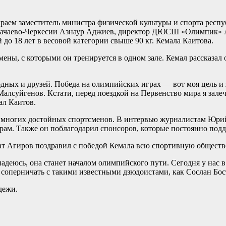
краем заместитель министра физической культуры и спорта рес
рачаево-Черкесии Азнаур Аджиев, директор ДЮСШ «Олимпик» А
до 18 лет в весовой категории свыше 90 кг. Кемала Каитова.
ны, с которыми он тренируется в одном зале. Кемал рассказал о 
дных и друзей. Победа на олимпийских играх — вот моя цель и я
Малсуйгенов. Кстати, перед поездкой на Первенство мира я зале
ал Каитов.
многих достойных спортсменов. В интервью журналистам Юрий Ч
рам. Также он поблагодарил спонсоров, которые постоянно под
ат Агиров поздравил с победой Кемала всю спортивную обществ
надеюсь, она станет началом олимпийского пути. Сегодня у нас 
соперничать с такими известными дзюдоистами, как Сослан Бост
дежи.