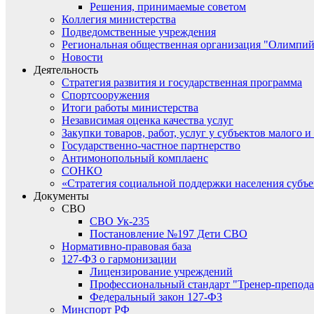
Решения, принимаемые советом
Коллегия министерства
Подведомственные учреждения
Региональная общественная организация "Олимпий
Новости
Деятельность
Стратегия развития и государственная программа
Спортсооружения
Итоги работы министерства
Независимая оценка качества услуг
Закупки товаров, работ, услуг у субъектов малого 
Государственно-частное партнерство
Антимонопольный комплаенс
СОНКО
«Стратегия социальной поддержки населения субъ
Документы
СВО
СВО Ук-235
Постановление №197 Дети СВО
Нормативно-правовая база
127-ФЗ о гармонизации
Лицензирование учреждений
Профессиональный стандарт "Тренер-препода
Федеральный закон 127-ФЗ
Минспорт РФ