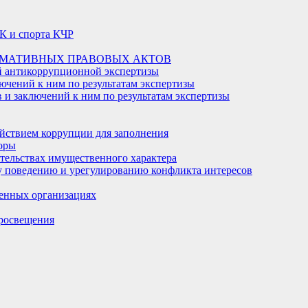
К и спорта КЧР
РМАТИВНЫХ ПРАВОВЫХ АКТОВ
й антикоррупционной экспертизы
ючений к ним по результатам экспертизы
и заключений к ним по результатам экспертизы
йствием коррупции для заполнения
оры
ательствах имущественного характера
 поведению и урегулированию конфликта интересов
енных организациях
росвещения