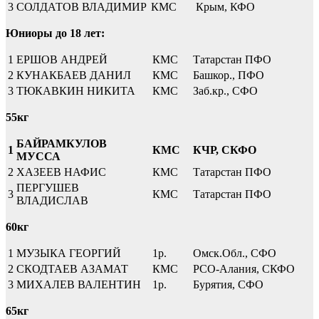
3
СОЛДАТОВ ВЛАДИМИР
КМС
Крым, КФО
Юниоры до 18 лет:
1
ЕРШОВ АНДРЕЙ
КМС
Татарстан ПФО
2
КУНАКБАЕВ ДАНИЛ
КМС
Башкор., ПФО
3
ТЮКАВКИН НИКИТА
КМС
Заб.кр., СФО
55кг
БАЙРАМКУЛОВ
1
КМС
КЧР, СКФО
МУССА
2
ХАЗЕЕВ НАФИС
КМС
Татарстан ПФО
ПЕРГУШЕВ
3
КМС
Татарстан ПФО
ВЛАДИСЛАВ
60кг
1
МУЗЫКА ГЕОРГИЙ
1р.
Омск.Обл., СФО
2
СКОДТАЕВ АЗАМАТ
КМС
РСО-Алания, СКФО
3
МИХАЛЕВ ВАЛЕНТИН
1р.
Бурятия, СФО
65кг