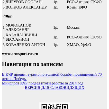
2
ДИГУРОВ СОСЛАН
1р.
РСО-Алания, СКФО
3
ВОЛКОВ АЛЕКСАНДР
1р.
Крым, КФО
+70кг
МОЛОКАНОВ
1
1р.
Москва
АЛЕКСАНДР
ХАБАЛАШВИЛИ
2
1р.
РСО-Алания, СКФО
БЕССАРИОН
3
КОВАЛЕНКО АНТОН
1р.
ХМАО, УрФО
www.armsport-rus.ru
Навигация по записям
В КЧР прошел турнир по вольной борьбе, посвященный 70-
летию Победы
Минспорт КЧР подвёл итоги работы за 2014 год
ВЕРСИЯ ДЛЯ СЛАБОВИДЯЩИХ