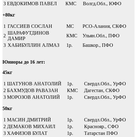
3
ЕВДОКИМОВ ПАВЕЛ
КМС
Волгд.Обл., ЮФО
+80кг
1
ГАССИЕВ СОСЛАН
МС
РСО-Алания, СКФО
ШАРАФУТДИНОВ
2
КМС
Ульян.Обл., ПФО
ДАМИР
3
ХАБИБУЛЛИН АЛМАЗ
1р.
Башкор., ПФО
Юниоры до 16 лет:
45кг
1
ШАТУНОВ АНАТОЛИЙ
1р.
Свердл.Обл., УрФО
2
БАХМУДОВ РАВАЗАН
КМС
Дагестан, СКФО
3
МОРОЗОВ АНАТОЛИЙ
1р.
Свердл.Обл., УрФО
50кг
1
МАСИН ДМИТРИЙ
1р.
Свердл.Обл., УрФО
2
ДЕМАКОВ МИХАИЛ
1р.
Краснояр., СФО
3
ХАФИЗОВ БУЛАТ
1р.
Татарстан ПФО