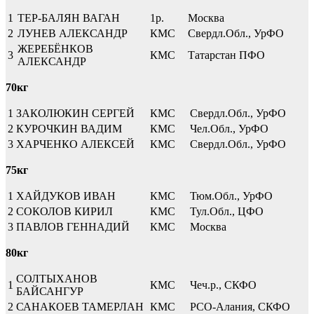
1
ТЕР-БАЛЯН ВАГАН
1р.
Москва
2
ЛУНЕВ АЛЕКСАНДР
КМС
Свердл.Обл., УрФО
ЖЕРЕБЁНКОВ
3
КМС
Татарстан ПФО
АЛЕКСАНДР
70кг
1
ЗАКОЛЮКИН СЕРГЕЙ
КМС
Свердл.Обл., УрФО
2
КУРОЧКИН ВАДИМ
КМС
Чел.Обл., УрФО
3
ХАРЧЕНКО АЛЕКСЕЙ
КМС
Свердл.Обл., УрФО
75кг
1
ХАЙДУКОВ ИВАН
КМС
Тюм.Обл., УрФО
2
СОКОЛОВ КИРИЛ
КМС
Тул.Обл., ЦФО
3
ПАВЛОВ ГЕННАДИЙ
КМС
Москва
80кг
СОЛТЫХАНОВ
1
КМС
Чеч.р., СКФО
БАЙСАНГУР
2
САНАКОЕВ ТАМЕРЛАН
КМС
РСО-Алания, СКФО