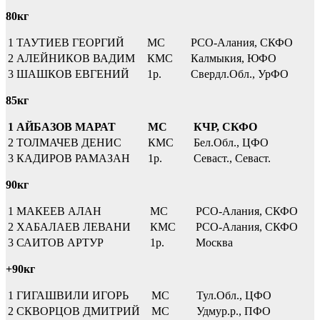
80кг
1
ТАУТИЕВ ГЕОРГИЙ
МС
РСО-Алания, СКФО
2
АЛЕЙНИКОВ ВАДИМ
КМС
Калмыкия, ЮФО
3
ШАШКОВ ЕВГЕНИЙ
1р.
Свердл.Обл., УрФО
85кг
1
АЙБАЗОВ МАРАТ
МС
КЧР, СКФО
2
ТОЛМАЧЕВ ДЕНИС
КМС
Бел.Обл., ЦФО
3
КАДИРОВ РАМАЗАН
1р.
Севаст., Севаст.
90кг
1
МАКЕЕВ АЛАН
МС
РСО-Алания, СКФО
2
ХАБАЛАЕВ ЛЕВАНИ
КМС
РСО-Алания, СКФО
3
САИТОВ АРТУР
1р.
Москва
+90кг
1
ГИГАШВИЛИ ИГОРЬ
МС
Тул.Обл., ЦФО
2
СКВОРЦОВ ДМИТРИЙ
МС
Удмур.р., ПФО