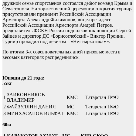
дружной семье спортсменов состоялся дебют команд Крыма и
Севастополя. На торжественной церемонии открытия турнира
присутствовали президент Российской Ассоциации
Армспорта Александр Филимонов, вице-президент
Российской Ассоциации Армспорта Андрей Петров,
представитель ФСКН России подполковник полиции Сергей
Зайцев и директор ДС «Борисоглебский» Виктор Пронин.
Турнир проходил под девизом – «Нет наркотикам».
По итогам 3-х соревновательных дней призовые места в
весовых категориях распределились:
Юноши до 21 года:
55кг
ЗАИКОННИКОВ
1
КМС
Татарстан ПФО
ВЛАДИМИР
2
ФАЙЗУЛЛИН ДАНИЛ
МС
Татарстан ПФО
3
МИНХАСАПОВ ИЛЬФАТ
КМС
Татарстан ПФО
60кг
1
КАРАКОТОВ АХМАТ
МС
КЧР, СКФО