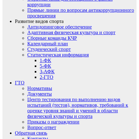
коррупции
Прямые линии по вопросам антикоррупционного
просвещения
Развитие видов спорта
Антидопинговое обеспечение
Адаптивная физическая культура и спорт
Сборные команды КЧР
Календарный план
Студенческий спорт
Статистическая информация
1-ФК
5-ФК
3-АФК
2-ГТО
ГТО
Нормативы
Документы
Центр тестирования по выполнению видов
испытаний (тестов), нормативов, требований к
оценке уровня знаний и умений в области
физической культуры и спорта
Приказы о награждении
Вопрос-ответ
Обратная связь
Контакты