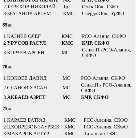
2
ТЕРЕХОВ НИКОЛАЙ
1р.
Омск.Обл., СФО
3
БРАТАНОВ АРТЕМ
КМС
Свердл.Обл., УрФО
65кг
1
КАЗИЕВ ОЛЕГ
КМС
РСО-Алания, СКФО
2
УРУСОВ РАСУЛ
КМС
КЧР, СКФО
Санкт.П.-РСО-Алания,
3
КОРАЕВ АРСЕН
МС
СКФО
70кг
1
КОКОЕВ ДАВИД
МС
РСО-Алания, СКФО
Санкт.П.- РСО-Алания,
2
СЛАНОВ ХАСАН
МС
СКФО
3
АКБАЕВ АЗРЕТ
МС
КЧР, СКФО
75кг
1
КАРАЕВ БАТРАЗ
КМС
РСО-Алания, СКФО
2
ЦХОВРЕБОВ ЗАУРБЕК
КМС
РСО-Алания, СКФО
3
МАКАРОВ АРТУР
КМС
Татарстан ПФО