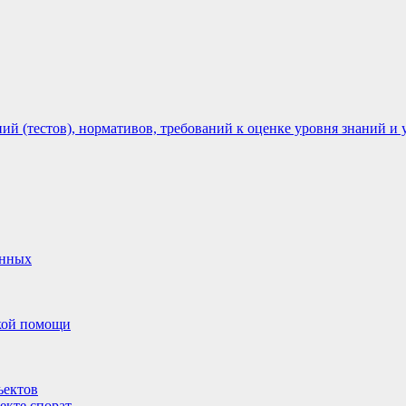
 (тестов), нормативов, требований к оценке уровня знаний и 
анных
ской помощи
ъектов
екте спорат