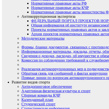
Нормативные правовые акты РФ
Нормативные правовые акты КЧР
Нормативные правовые акты министерства Ф
Антикоррупционная экспертиза
ФЕДЕРАЛЬНЫЙ ПОРТАЛ ПРОЕКТОВ НО
Общая информация об институте независимо
Проекты нормативных правовых актов и закл
Архив проектов нормативных правовых актов 
Методические материалы
Формы, бланки документов, связанных с противоде
Информационные материалы, доклады, отчеты, обз
Сведения о доходах, расходах, об имуществе и обяз
Комиссия по соблюдению требований к служебному
Реализация антикоррупционных мер в подведомств
Обратная связь для сообщений о фактах коррупции
Прямые линии по вопросам антикоррупционного п
Развитие видов спорта
Антидопинговое обеспечение
Адаптивная физическая культура и спорт
Сборные команды КЧР
Календарный план
Студенческий спорт
Статистическая информация