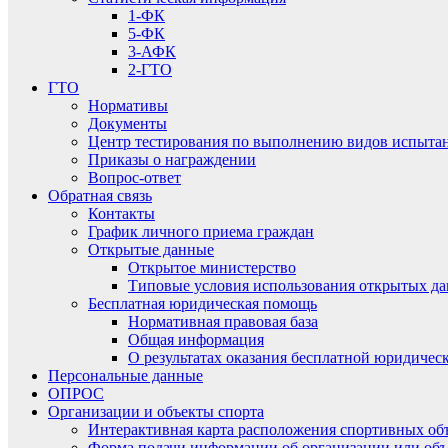
1-ФК
5-ФК
3-АФК
2-ГТО
ГТО
Нормативы
Документы
Центр тестирования по выполнению видов испытаний
Приказы о награждении
Вопрос-ответ
Обратная связь
Контакты
График личного приема граждан
Открытые данные
Открытое министерство
Типовые условия использования открытых д
Бесплатная юридическая помощь
Нормативная правовая база
Общая информация
О результатах оказания бесплатной юридиче
Персональные данные
ОПРОС
Организации и объекты спорта
Интерактивная карта расположения спортивных об
Форма подачи информации об организации или объ