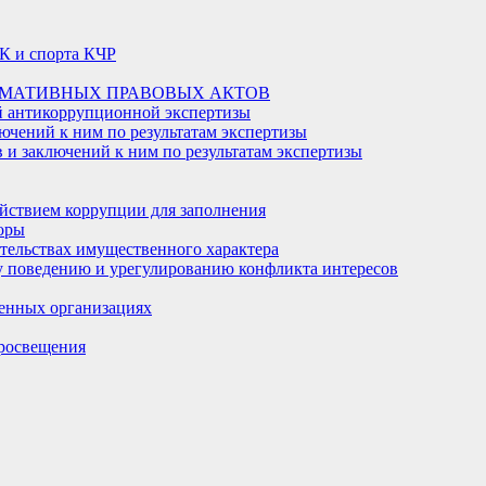
К и спорта КЧР
РМАТИВНЫХ ПРАВОВЫХ АКТОВ
й антикоррупционной экспертизы
ючений к ним по результатам экспертизы
и заключений к ним по результатам экспертизы
йствием коррупции для заполнения
оры
ательствах имущественного характера
 поведению и урегулированию конфликта интересов
енных организациях
росвещения