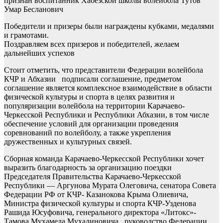
признан воспитанник Хабезской школы волейбола Тутов
Умар Бесланович
Победители и призеры были награждены кубками, медалями
и грамотами.
Поздравляем всех призеров и победителей, желаем
дальнейших успехов
Стоит отметить, что представители Федерации волейбола
КЧР и Абхазии подписали соглашение, предметом
соглашение является комплексное взаимодействие в области
физической культуры и спорта в целях развития и
популяризации волейбола на территории Карачаево-
Черкесской Республики и Республики Абхазии, в том числе
обеспечение условий для организации проведения
соревнований по волейболу, а также укрепления
дружественных и культурных связей.
Сборная команда Карачаево-Черкесской Республики хочет
выразить благодарность за организацию поездки
Председателя Правительства Карачаево-Черкесской
Республики — Аргунова Мурата Олеговича, сенатора Совета
Федерации РФ от КЧР- Казанокова Крыма Олиевича,
Министра физической культуры и спорта КЧР-Узденова
Рашида Юсуфовича, генерального директора «Литокс»-
Тамова Мухамеда Мухадиновича , руководство Федерации