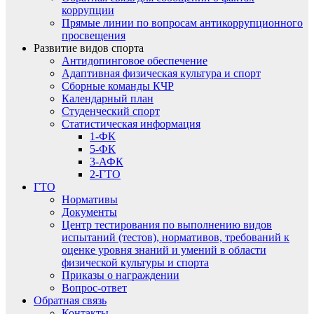
коррупции
Прямые линии по вопросам антикоррупционного
просвещения
Развитие видов спорта
Антидопинговое обеспечение
Адаптивная физическая культура и спорт
Сборные команды КЧР
Календарный план
Студенческий спорт
Статистическая информация
1-ФК
5-ФК
3-АФК
2-ГТО
ГТО
Нормативы
Документы
Центр тестирования по выполнению видов
испытаний (тестов), нормативов, требований к
оценке уровня знаний и умений в области
физической культуры и спорта
Приказы о награждении
Вопрос-ответ
Обратная связь
Контакты