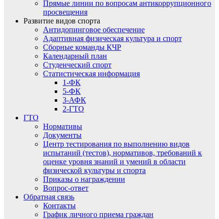
Прямые линии по вопросам антикоррупционного
просвещения
Развитие видов спорта
Антидопинговое обеспечение
Адаптивная физическая культура и спорт
Сборные команды КЧР
Календарный план
Студенческий спорт
Статистическая информация
1-ФК
5-ФК
3-АФК
2-ГТО
ГТО
Нормативы
Документы
Центр тестирования по выполнению видов
испытаний (тестов), нормативов, требований к
оценке уровня знаний и умений в области
физической культуры и спорта
Приказы о награждении
Вопрос-ответ
Обратная связь
Контакты
График личного приема граждан