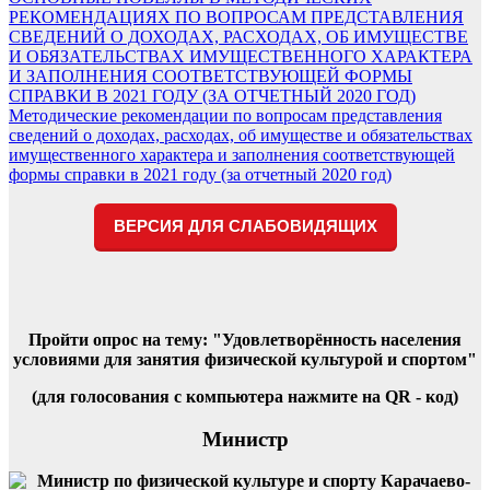
Навигация
РЕКОМЕНДАЦИЯХ ПО ВОПРОСАМ ПРЕДСТАВЛЕНИЯ
по
СВЕДЕНИЙ О ДОХОДАХ, РАСХОДАХ, ОБ ИМУЩЕСТВЕ
записям
И ОБЯЗАТЕЛЬСТВАХ ИМУЩЕСТВЕННОГО ХАРАКТЕРА
И ЗАПОЛНЕНИЯ СООТВЕТСТВУЮЩЕЙ ФОРМЫ
СПРАВКИ В 2021 ГОДУ (ЗА ОТЧЕТНЫЙ 2020 ГОД)
Методические рекомендации по вопросам представления
сведений о доходах, расходах, об имуществе и обязательствах
имущественного характера и заполнения соответствующей
формы справки в 2021 году (за отчетный 2020 год)
ВЕРСИЯ ДЛЯ СЛАБОВИДЯЩИХ
Пройти опрос на тему: "Удовлетворённость населения
условиями для занятия физической культурой и спортом"
(для голосования с компьютера нажмите на QR - код)
Министр