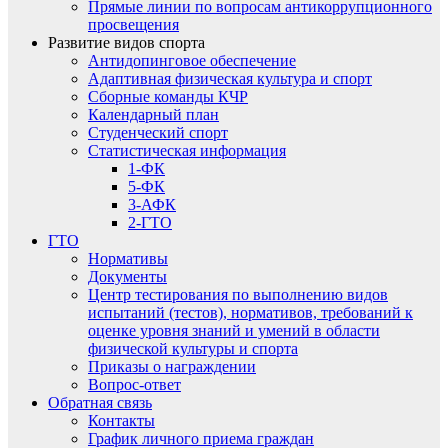
Прямые линии по вопросам антикоррупционного
просвещения
Развитие видов спорта
Антидопинговое обеспечение
Адаптивная физическая культура и спорт
Сборные команды КЧР
Календарный план
Студенческий спорт
Статистическая информация
1-ФК
5-ФК
3-АФК
2-ГТО
ГТО
Нормативы
Документы
Центр тестирования по выполнению видов
испытаний (тестов), нормативов, требований к
оценке уровня знаний и умений в области
физической культуры и спорта
Приказы о награждении
Вопрос-ответ
Обратная связь
Контакты
График личного приема граждан