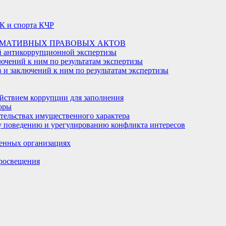
К и спорта КЧР
РМАТИВНЫХ ПРАВОВЫХ АКТОВ
й антикоррупционной экспертизы
ючений к ним по результатам экспертизы
и заключений к ним по результатам экспертизы
йствием коррупции для заполнения
оры
ательствах имущественного характера
 поведению и урегулированию конфликта интересов
енных организациях
росвещения