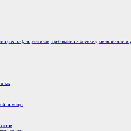
 (тестов), нормативов, требований к оценке уровня знаний и 
анных
ской помощи
ъектов
екте спорат