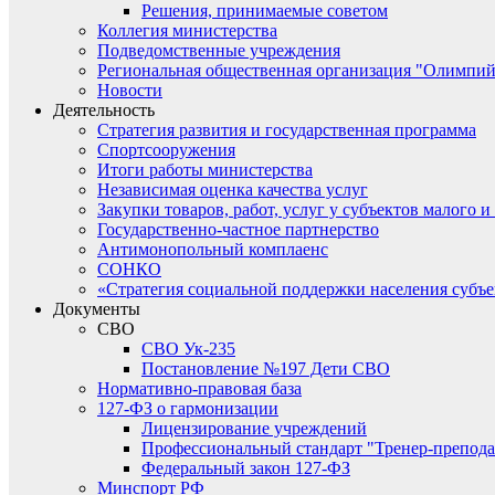
Решения, принимаемые советом
Коллегия министерства
Подведомственные учреждения
Региональная общественная организация "Олимпий
Новости
Деятельность
Стратегия развития и государственная программа
Спортсооружения
Итоги работы министерства
Независимая оценка качества услуг
Закупки товаров, работ, услуг у субъектов малого 
Государственно-частное партнерство
Антимонопольный комплаенс
СОНКО
«Стратегия социальной поддержки населения субъ
Документы
СВО
СВО Ук-235
Постановление №197 Дети СВО
Нормативно-правовая база
127-ФЗ о гармонизации
Лицензирование учреждений
Профессиональный стандарт "Тренер-препода
Федеральный закон 127-ФЗ
Минспорт РФ