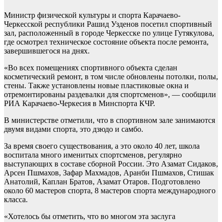
Министр физической культуры и спорта Карачаево-
Черкесской республики Рашид Узденов посетил спортивный
зал, расположенный в городе Черкесске по улице Гутякулова,
где осмотрел техническое состояние объекта после ремонта,
завершившегося на днях.
«Во всех помещениях спортивного объекта сделан
косметический ремонт, в том числе обновлены потолки, полы,
стены. Также установлены новые пластиковые окна и
отремонтированы раздевалки для спортсменов», — сообщили
РИА Карачаево-Черкесия в Минспорта КЧР.
В министерстве отметили, что в спортивном зале занимаются
двумя видами спорта, это дзюдо и самбо.
За время своего существования, а это около 40 лет, школа
воспитала много именитых спортсменов, регулярно
выступающих в составе сборной России. Это Азамат Сидаков,
Арсен Пшмахов, Зафар Махмадов, Аранби Пшмахов, Стишак
Анатолий, Каплан Братов, Азамат Отаров. Подготовлено
около 60 мастеров спорта, 8 мастеров спорта международного
класса.
«Хотелось бы отметить, что во многом эта заслуга