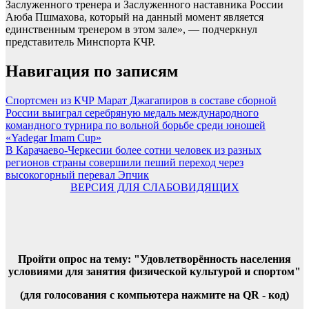
Заслуженного тренера и Заслуженного наставника России
Аюба Пшмахова, который на данный момент является
единственным тренером в этом зале», — подчеркнул
представитель Минспорта КЧР.
Навигация по записям
Спортсмен из КЧР Марат Джагапиров в составе сборной
России выиграл серебряную медаль международного
командного турнира по вольной борьбе среди юношей
«Yadegar Imam Cup»
В Карачаево-Черкесии более сотни человек из разных
регионов страны совершили пеший переход через
высокогорный перевал Эпчик
ВЕРСИЯ ДЛЯ СЛАБОВИДЯЩИХ
Пройти опрос на тему: "Удовлетворённость населения
условиями для занятия физической культурой и спортом"
(для голосования с компьютера нажмите на QR - код)