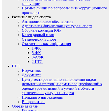
коррупции
Прямые линии по вопросам антикоррупционного
просвещения
Развитие видов спорта
Антидопинговое обеспечение
Адаптивная физическая культура и спорт
Сборные команды КЧР
Календарный план
Студенческий спорт
Статистическая информация
1-ФК
5-ФК
3-АФК
2-ГТО
ГТО
Нормативы
Документы
Центр тестирования по выполнению видов
испытаний (тестов), нормативов, требований к
оценке уровня знаний и умений в области
физической культуры и спорта
Приказы о награждении
Вопрос-ответ
Обратная связь
Контакты