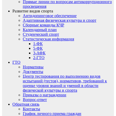
Прямые линии по вопросам антикоррупционного
просвещения
Развитие видов спорта
Антидопинговое обеспечение
Адаптивная физическая культура и спорт
Сборные команды КЧР
Календарный план
Студенческий спорт
Статистическая информация
1-ФК
5-ФК
3-АФК
2-ГТО
ГТО
Нормативы
Документы
Центр тестирования по выполнению видов
испытаний (тестов), нормативов, требований к
оценке уровня знаний и умений в области
физической культуры и спорта
Приказы о награждении
Вопрос-ответ
Обратная связь
Контакты
График личного приема граждан