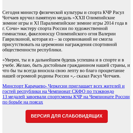
Сегодня министр физической культуры и спорта КЧР Расул
Чотчаев вручил памятную медаль «XXII Олимпийские
зимние игры и XI Паралимпийские зимние игры 2014 года в
г. Сочи» мастеру спорта России по художественной
гимнастике, факелоносцу Олимпийского огня Валерии
Гаврилкиной, которая из – за соревнований не смогла
присутствовать на церемонии награждения спортивной
общественности республики.
«Уверен, ты и в дальнейшем будешь успешна и в спорте и в
учебе. Желаю, быть достойным гражданином нашей страны, и
что бы ты всегда вносила свою лепту во благо процветание
нашей огромной родины России »,- сказал Расул Чотчаев.
Навигация
Минспорт Карачаево- Черкесии приглашает всех жителей и
гостей республики на Чемпионат СКФО по тхэквондо
по
13 медалей завоевали спортсмены КЧР на Чемпионате России
записям
по борьбе на поясах
ВЕРСИЯ ДЛЯ СЛАБОВИДЯЩИХ