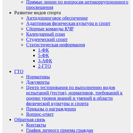
Прямые линии по вопросам антикоррупционного
просвещения
Развитие видов спорта
Антидопинговое обеспечение
Адаптивная физическая культура и спорт
Сборные команды КЧР
Календарный план
Студенческий спорт
Статистическая информация
1-ФК
5-ФК
3-АФК
2-ГТО
ГТО
Нормативы
Документы
Центр тестирования по выполнению видов
испытаний (тестов), нормативов, требований к
оценке уровня знаний и умений в области
физической культуры и спорта
Приказы о награждении
Вопрос-ответ
Обратная связь
Контакты
График личного приема граждан