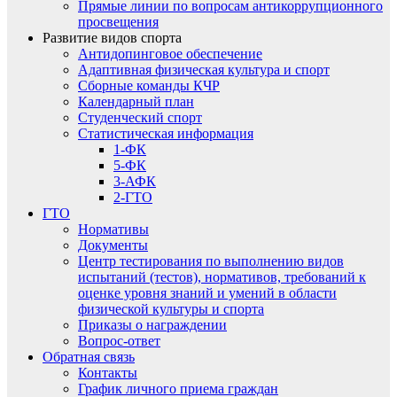
Прямые линии по вопросам антикоррупционного
просвещения
Развитие видов спорта
Антидопинговое обеспечение
Адаптивная физическая культура и спорт
Сборные команды КЧР
Календарный план
Студенческий спорт
Статистическая информация
1-ФК
5-ФК
3-АФК
2-ГТО
ГТО
Нормативы
Документы
Центр тестирования по выполнению видов
испытаний (тестов), нормативов, требований к
оценке уровня знаний и умений в области
физической культуры и спорта
Приказы о награждении
Вопрос-ответ
Обратная связь
Контакты
График личного приема граждан