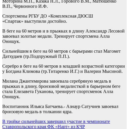
Моторина М.П., Казака Н.Л., Горового В.М., Матюшенко
В.П., Червонного И.Ф.
Спортсмены РГБУ ДО «Комплексная ДЮСШ
«Спартак» выступили достойно.
В беге на 60 метров и в прыжках в длину Александр Лесовой
завоевал золотые медали. Тренирует спортсмена Алла
Онищук.
Сильнейшим в беге на 60 метров с барьерами стал Магомет
Датхудаев (тр.Подпружный П.П.).
Серебро в беге на 60 метров в младшей возрастной категории
у Богдана Климова (тр.Титаренко И.Г.) и Валерии Мысиной.
Милана Джантемирова завоевала серебряную медаль в
прыжках в длину, бронзовой медалисткой в барьерном беге
стала Елизавета Гуканова, тренирует спортсменок Алла
Онищук.
Воспитанник Ильяса Батчаева.- Азнаур Сатучиев завоевал
бронзовую медаль в толкании ядра.
Навигация
В тройке сильнейших завершил участие в чемпионате
Ставропольского края ФК «Нарт» из КЧР