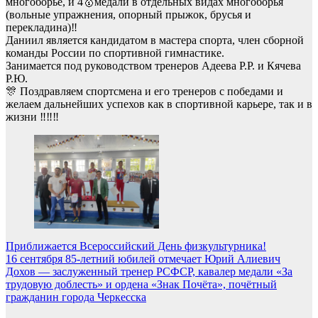
многоборье, и 4🥇медали в отдельных видах многоборья
(вольные упражнения, опорный прыжок, брусья и
перекладина)‼️
Даниил является кандидатом в мастера спорта, член сборной
команды России по спортивной гимнастике.
Занимается под руководством тренеров Адеева Р.Р. и Кячева
Р.Ю.
🎊 Поздравляем спортсмена и его тренеров с победами и
желаем дальнейших успехов как в спортивной карьере, так и в
жизни ‼️‼️‼️
Навигация
Приближается Всероссийский День физкультурника!
16 сентября 85-летний юбилей отмечает Юрий Алиевич
по
Дохов — заслуженный тренер РСФСР, кавалер медали «За
записям
трудовую доблесть» и ордена «Знак Почёта», почётный
гражданин города Черкесска