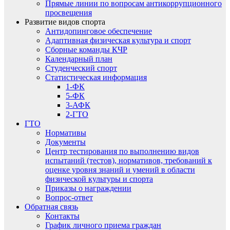
Прямые линии по вопросам антикоррупционного
просвещения
Развитие видов спорта
Антидопинговое обеспечение
Адаптивная физическая культура и спорт
Сборные команды КЧР
Календарный план
Студенческий спорт
Статистическая информация
1-ФК
5-ФК
3-АФК
2-ГТО
ГТО
Нормативы
Документы
Центр тестирования по выполнению видов
испытаний (тестов), нормативов, требований к
оценке уровня знаний и умений в области
физической культуры и спорта
Приказы о награждении
Вопрос-ответ
Обратная связь
Контакты
График личного приема граждан