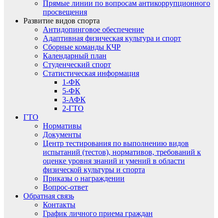
Прямые линии по вопросам антикоррупционного
просвещения
Развитие видов спорта
Антидопинговое обеспечение
Адаптивная физическая культура и спорт
Сборные команды КЧР
Календарный план
Студенческий спорт
Статистическая информация
1-ФК
5-ФК
3-АФК
2-ГТО
ГТО
Нормативы
Документы
Центр тестирования по выполнению видов
испытаний (тестов), нормативов, требований к
оценке уровня знаний и умений в области
физической культуры и спорта
Приказы о награждении
Вопрос-ответ
Обратная связь
Контакты
График личного приема граждан