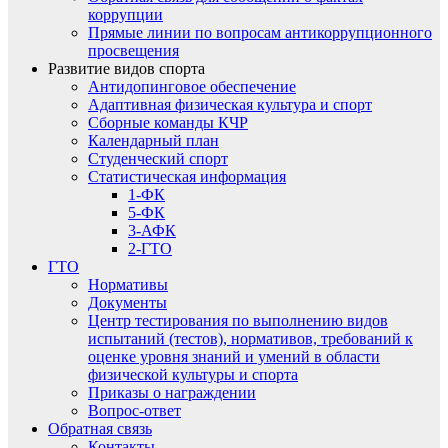
коррупции
Прямые линии по вопросам антикоррупционного
просвещения
Развитие видов спорта
Антидопинговое обеспечение
Адаптивная физическая культура и спорт
Сборные команды КЧР
Календарный план
Студенческий спорт
Статистическая информация
1-ФК
5-ФК
3-АФК
2-ГТО
ГТО
Нормативы
Документы
Центр тестирования по выполнению видов
испытаний (тестов), нормативов, требований к
оценке уровня знаний и умений в области
физической культуры и спорта
Приказы о награждении
Вопрос-ответ
Обратная связь
Контакты