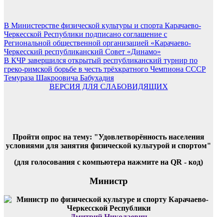
Навигация
В Министерстве физической культуры и спорта Карачаево-
Черкесской Республики подписано соглашение с
по
Региональной общественной организацией «Карачаево-
записям
Черкесский республиканский Совет «Динамо»
В КЧР завершился открытый республиканский турнир по
греко-римской борьбе в честь трёхкратного Чемпиона СССР
Темураза Шакроовича Бабухадия
ВЕРСИЯ ДЛЯ СЛАБОВИДЯЩИХ
Пройти опрос на тему: "Удовлетворённость населения
условиями для занятия физической культурой и спортом"
(для голосования с компьютера нажмите на QR - код)
Министр
Дмитрий Николаевич