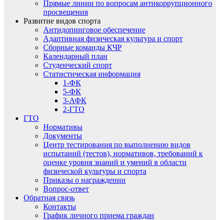
Прямые линии по вопросам антикоррупционного
просвещения
Развитие видов спорта
Антидопинговое обеспечение
Адаптивная физическая культура и спорт
Сборные команды КЧР
Календарный план
Студенческий спорт
Статистическая информация
1-ФК
5-ФК
3-АФК
2-ГТО
ГТО
Нормативы
Документы
Центр тестирования по выполнению видов
испытаний (тестов), нормативов, требований к
оценке уровня знаний и умений в области
физической культуры и спорта
Приказы о награждении
Вопрос-ответ
Обратная связь
Контакты
График личного приема граждан