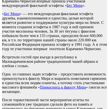
Карачаево-Черкесия впервые приняла участников
международной факельной эстафеты «
Бег Мира
».
«
Бег Мира
» — это международная факельная эстафета
дружбы, взаимопонимания и единства, целью которой
является развитие и поддержание культуры мира на Земле. С
момента создания эстафеты в 1987 году в ней приняли
участие миллионы человек. За 30 лет бегуны с факелом
побывали более чем в 155 странах, преодолев более 600.000
км, в т.ч. по территории нашей страны около 220.000 км.
Российская Федерация приняла эстафету в 1991 году. А в этом
году ее участники впервые посетили Карачаево-Черкесию.
Встретили гостей при въезде в республику в
Малокарачаевском районе традиционной чашей айрана и
хлебом с солью.
Одна из главных задач эстафеты – предоставить возможность
прикоснуться к факелу Мира и выразить пожелания гармонии
и единства всем людям планеты, а потому стать участниками
массового флешмоба «
Прикоснись к факелу Мира
» смогли все
желающие.
После торжественной части мероприятия атлеты по
сложившейся уже традиции сделали фото на память и
отправились по беговому маршруту в город Карачаевск, где