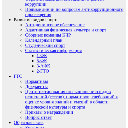
коррупции
Прямые линии по вопросам антикоррупционного
просвещения
Развитие видов спорта
Антидопинговое обеспечение
Адаптивная физическая культура и спорт
Сборные команды КЧР
Календарный план
Студенческий спорт
Статистическая информация
1-ФК
5-ФК
3-АФК
2-ГТО
ГТО
Нормативы
Документы
Центр тестирования по выполнению видов
испытаний (тестов), нормативов, требований к
оценке уровня знаний и умений в области
физической культуры и спорта
Приказы о награждении
Вопрос-ответ
Обратная связь
Контакты