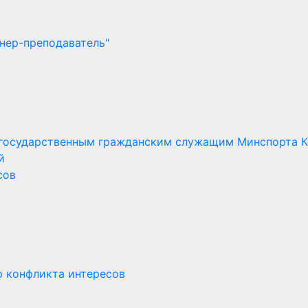
нер-преподаватель"
 государственным гражданским служащим Минспорта 
й
сов
ю конфликта интересов