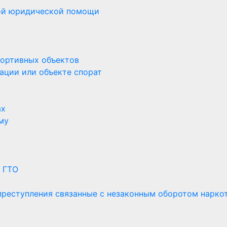
ной юридической помощи
портивных объектов
ации или объекте спорат
ах
му
 ГТО
 преступления связанные с незаконным оборотом нарко