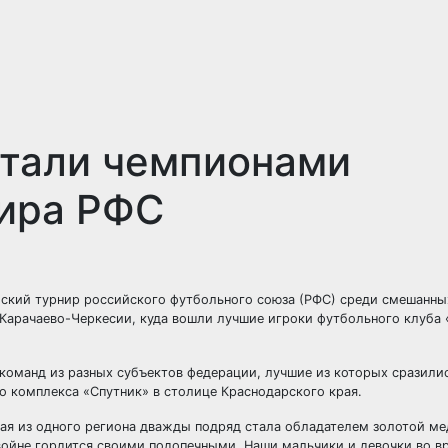
стали чемпионами
нира РФС
йский турнир российского футбольного союза (РФС) среди смешанны
Карачаево-Черкесии, куда вошли лучшие игроки футбольного клуба 
оманд из разных субъектов федерации, лучшие из которых сразилис
о комплекса «Спутник» в столице Краснодарского края.
ая из одного региона дважды подряд стала обладателем золотой ме
двойне гордится своими подопечными. Наши мальчики и девочки во в