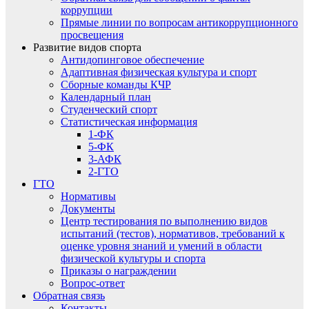
коррупции
Прямые линии по вопросам антикоррупционного
просвещения
Развитие видов спорта
Антидопинговое обеспечение
Адаптивная физическая культура и спорт
Сборные команды КЧР
Календарный план
Студенческий спорт
Статистическая информация
1-ФК
5-ФК
3-АФК
2-ГТО
ГТО
Нормативы
Документы
Центр тестирования по выполнению видов
испытаний (тестов), нормативов, требований к
оценке уровня знаний и умений в области
физической культуры и спорта
Приказы о награждении
Вопрос-ответ
Обратная связь
Контакты