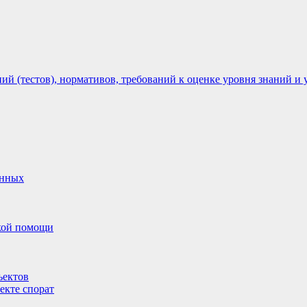
 (тестов), нормативов, требований к оценке уровня знаний и 
анных
ской помощи
ъектов
екте спорат