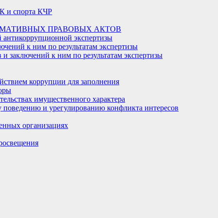
К и спорта КЧР
РМАТИВНЫХ ПРАВОВЫХ АКТОВ
й антикоррупционной экспертизы
ючений к ним по результатам экспертизы
и заключений к ним по результатам экспертизы
йствием коррупции для заполнения
оры
ательствах имущественного характера
 поведению и урегулированию конфликта интересов
енных организациях
росвещения