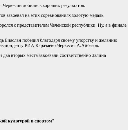
- Черкесии добились хороших результатов.
ов завоевал на этих соревнованиях золотую медаль.
оролся с представителем Чеченской республики. Ну, а в финале
дь Биаслан победил благодаря своему упорству и желанию
орреспонденту РИА Карачаево-Черкесия А.Айбазов.
 и два вторых места завоевали соответственно Залина
кой культурой и спортом"