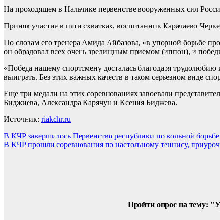
На проходящем в Нальчике первенстве вооруженных сил России
Приняв участие в пяти схватках, воспитанник Карачаево-Черк
По словам его тренера Амида Айбазова, «в упорной борьбе прош
он обрадовал всех очень зрелищным приемом (иппон), и победи
«Победа нашему спортсмену досталась благодаря трудолюбию 
выиграть. Без этих важных качеств в таком серьезном виде сп
Еще три медали на этих соревнованиях завоевали представитель
Биджиева, Александра Карячун и Ксения Биджева.
Источник:
riakchr.ru
Навигация
В КЧР завершилось Первенство республики по вольной борьб
В КЧР прошли соревнования по настольному теннису, приуро
по
записям
Пройти опрос на тему: "