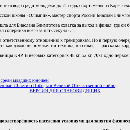
 по дзюдо среди молодёжи до 21 года, спортсмены из Карачаево
есской школы «Олимпик», мастер спорта России Биаслан Блимгот
ла для Биаслана Блимготова схватка за выход в финал, где он б
л соперника всего за пять секунд».
и ответственному отношению к тренировкам. Но в первую очере
орта как дзюдо не поможет ни техника, ни сила», — рассказал к
ницы КЧР. В весовых категориях 48 кг, 52 кг, 70кг одно первое
е среди младших юношей
ченные 70-летию Победы в Великой Отечественной войне
ВЕРСИЯ ДЛЯ СЛАБОВИДЯЩИХ
Удовлетворённость населения условиями для занятия физичес