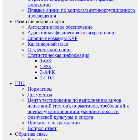
коррупции
Прямые линии по вопросам антикоррупционного
просвещения
Развитие видов спорта
Антидопинговое обеспечение
Адаптивная физическая культура и спорт
Сборные команды КЧР
Календарный план
Студенческий спорт
Статистическая информация
1-ФК
5-ФК
3-АФК
2-ГТО
ГТО
Нормативы
Документы
Центр тестирования по выполнению видов
испытаний (тестов), нормативов, требований к
оценке уровня знаний и умений в области
физической культуры и спорта
Приказы о награждении
Вопрос-ответ
Обратная связь
Контакты