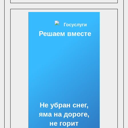
Решаем вместе
Не убран снег,
яма на дороге,
не горит