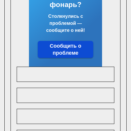
фонарь?
Столкнулись с
проблемой —
сообщите о ней!
Сообщить о
проблеме