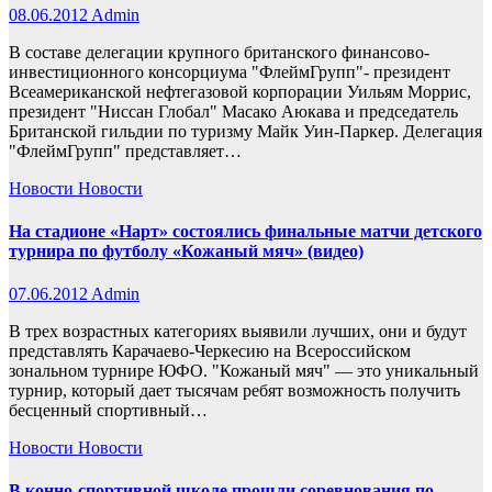
08.06.2012
Admin
В составе делегации крупного британского финансово-
инвестиционного консорциума "ФлеймГрупп"- президент
Всеамериканской нефтегазовой корпорации Уильям Моррис,
президент "Ниссан Глобал" Масако Аюкава и председатель
Британской гильдии по туризму Майк Уин-Паркер. Делегация
"ФлеймГрупп" представляет…
Новости
Новости
На стадионе «Нарт» состоялись финальные матчи детского
турнира по футболу «Кожаный мяч» (видео)
07.06.2012
Admin
В трех возрастных категориях выявили лучших, они и будут
представлять Карачаево-Черкесию на Всероссийском
зональном турнире ЮФО. "Кожаный мяч" — это уникальный
турнир, который дает тысячам ребят возможность получить
бесценный спортивный…
Новости
Новости
В конно-спортивной школе прошли соревнования по