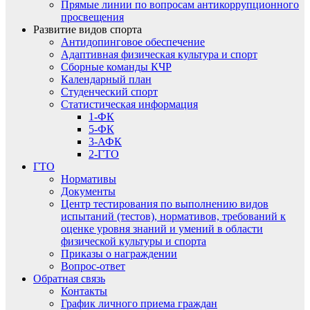
Прямые линии по вопросам антикоррупционного
просвещения
Развитие видов спорта
Антидопинговое обеспечение
Адаптивная физическая культура и спорт
Сборные команды КЧР
Календарный план
Студенческий спорт
Статистическая информация
1-ФК
5-ФК
3-АФК
2-ГТО
ГТО
Нормативы
Документы
Центр тестирования по выполнению видов
испытаний (тестов), нормативов, требований к
оценке уровня знаний и умений в области
физической культуры и спорта
Приказы о награждении
Вопрос-ответ
Обратная связь
Контакты
График личного приема граждан