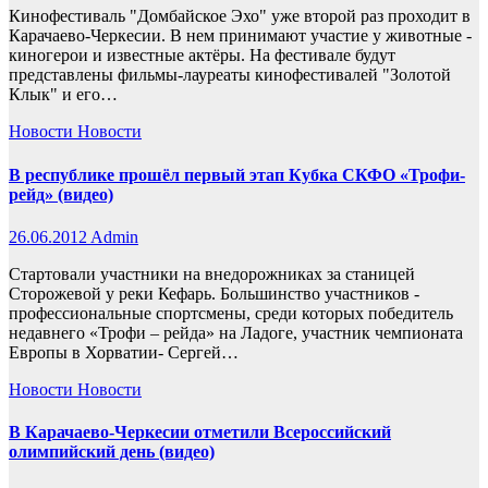
Кинофестиваль "Домбайское Эхо" уже второй раз проходит в
Карачаево-Черкесии. В нем принимают участие у животные -
киногерои и известные актёры. На фестивале будут
представлены фильмы-лауреаты кинофестивалей "Золотой
Клык" и его…
Новости
Новости
В республике прошёл первый этап Кубка СКФО «Трофи-
рейд» (видео)
26.06.2012
Admin
Стартовали участники на внедорожниках за станицей
Сторожевой у реки Кефарь. Большинство участников -
профессиональные спортсмены, среди которых победитель
недавнего «Трофи – рейда» на Ладоге, участник чемпионата
Европы в Хорватии- Сергей…
Новости
Новости
В Карачаево-Черкесии отметили Всероссийский
олимпийский день (видео)