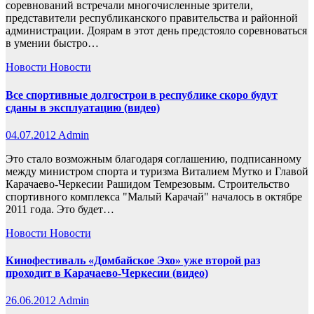
соревнований встречали многочисленные зрители,
представители республиканского правительства и районной
администрации. Доярам в этот день предстояло соревноваться
в умении быстро…
Новости
Новости
Все спортивные долгострои в республике скоро будут
сданы в эксплуатацию (видео)
04.07.2012
Admin
Это стало возможным благодаря соглашению, подписанному
между министром спорта и туризма Виталием Мутко и Главой
Карачаево-Черкесии Рашидом Темрезовым. Строительство
спортивного комплекса "Малый Карачай" началось в октябре
2011 года. Это будет…
Новости
Новости
Кинофестиваль «Домбайское Эхо» уже второй раз
проходит в Карачаево-Черкесии (видео)
26.06.2012
Admin