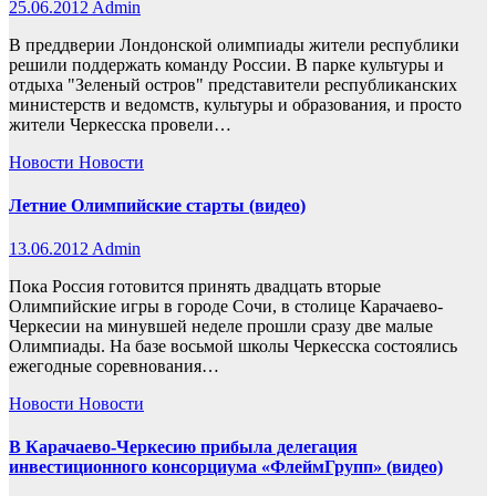
25.06.2012
Admin
В преддверии Лондонской олимпиады жители республики
решили поддержать команду России. В парке культуры и
отдыха "Зеленый остров" представители республиканских
министерств и ведомств, культуры и образования, и просто
жители Черкесска провели…
Новости
Новости
Летние Олимпийские старты (видео)
13.06.2012
Admin
Пока Россия готовится принять двадцать вторые
Олимпийские игры в городе Сочи, в столице Карачаево-
Черкесии на минувшей неделе прошли сразу две малые
Олимпиады. На базе восьмой школы Черкесска состоялись
ежегодные соревнования…
Новости
Новости
В Карачаево-Черкесию прибыла делегация
инвестиционного консорциума «ФлеймГрупп» (видео)