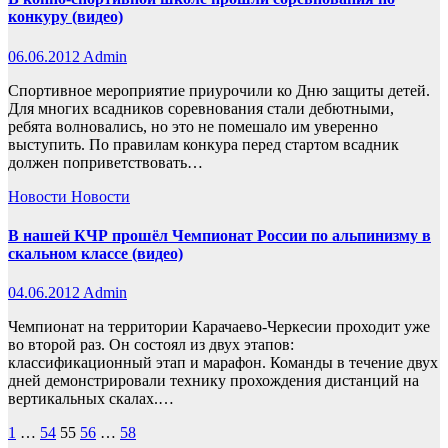
конкуру (видео)
06.06.2012
Admin
Спортивное мероприятие приурочили ко Дню защиты детей.
Для многих всадников соревнования стали дебютными,
ребята волновались, но это не помешало им уверенно
выступить. По правилам конкура перед стартом всадник
должен поприветствовать…
Новости
Новости
В нашей КЧР прошёл Чемпионат России по альпинизму в
скальном классе (видео)
04.06.2012
Admin
Чемпионат на территории Карачаево-Черкесии проходит уже
во второй раз. Он состоял из двух этапов:
классификационный этап и марафон. Команды в течение двух
дней демонстрировали технику прохождения дистанций на
вертикальных скалах.…
Пагинация
1
…
54
55
56
…
58