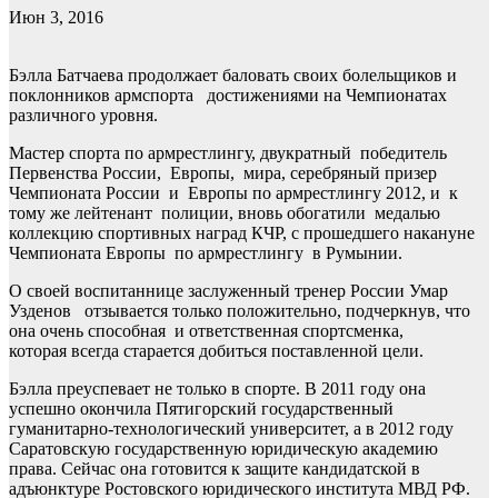
Июн 3, 2016
Бэлла Батчаева продолжает баловать своих болельщиков и
поклонников армспорта достижениями на Чемпионатах
различного уровня.
Мастер спорта по армрестлингу, двукратный победитель
Первенства России, Европы, мира, серебряный призер
Чемпионата России и Европы по армрестлингу 2012, и к
тому же лейтенант полиции, вновь обогатили медалью
коллекцию спортивных наград КЧР, с прошедшего накануне
Чемпионата Европы по армрестлингу в Румынии.
О своей воспитаннице заслуженный тренер России Умар
Узденов отзывается только положительно, подчеркнув, что
она очень способная и ответственная спортсменка,
которая всегда старается добиться поставленной цели.
Бэлла преуспевает не только в спорте. В 2011 году она
успешно окончила Пятигорский государственный
гуманитарно-технологический университет, а в 2012 году
Саратовскую государственную юридическую академию
права. Сейчас она готовится к защите кандидатской в
адъюнктуре Ростовского юридического института МВД РФ.