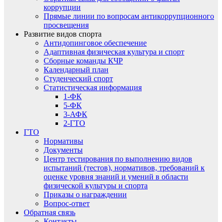
коррупции
Прямые линии по вопросам антикоррупционного
просвещения
Развитие видов спорта
Антидопинговое обеспечение
Адаптивная физическая культура и спорт
Сборные команды КЧР
Календарный план
Студенческий спорт
Статистическая информация
1-ФК
5-ФК
3-АФК
2-ГТО
ГТО
Нормативы
Документы
Центр тестирования по выполнению видов
испытаний (тестов), нормативов, требований к
оценке уровня знаний и умений в области
физической культуры и спорта
Приказы о награждении
Вопрос-ответ
Обратная связь
Контакты