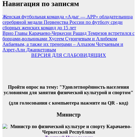
Навигация по записям
Женская футбольная команда «Адыг — АРР» обладательница
серебряной медали Первенства России по футболу среди
сборных женских команд до 15 лет
Врио Главы Карачаево-Черкесии Рашид Темрезов встретился с
борцами-вольниками Хусеем Суюнчевым и Алибеком
Акбаевым, а также их тренерами – Алхазом Чотчаевым и
Азрет-Али Джанкетовым
ВЕРСИЯ ДЛЯ СЛАБОВИДЯЩИХ
Пройти опрос на тему: "Удовлетворённость населения
условиями для занятия физической культурой и спортом"
(для голосования с компьютера нажмите на QR - код)
Министр