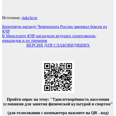
Источник:
riakchr.ru
Навигация
Бронзовую награду Чемпионата России завоевал боксер из
КЧР
по
В Минспорте КЧР наградили ведущих спортсменов-
записям
инвалидов и их тренеров
ВЕРСИЯ ДЛЯ СЛАБОВИДЯЩИХ
Пройти опрос на тему: "Удовлетворённость населения
условиями для занятия физической культурой и спортом"
(для голосования с компьютера нажмите на QR - код)