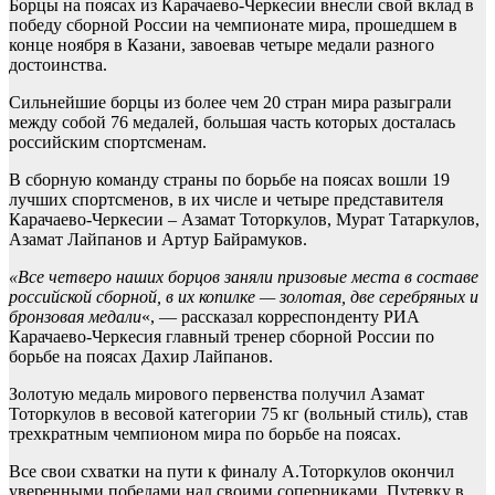
Борцы на поясах из Карачаево-Черкесии внесли свой вклад в
победу сборной России на чемпионате мира, прошедшем в
конце ноября в Казани, завоевав четыре медали разного
достоинства.
Сильнейшие борцы из более чем 20 стран мира разыграли
между собой 76 медалей, большая часть которых досталась
российским спортсменам.
В сборную команду страны по борьбе на поясах вошли 19
лучших спортсменов, в их числе и четыре представителя
Карачаево-Черкесии – Азамат Тоторкулов, Мурат Татаркулов,
Азамат Лайпанов и Артур Байрамуков.
«Все четверо наших борцов заняли призовые места в составе
российской сборной, в их копилке — золотая, две серебряных и
бронзовая медали
«, — рассказал корреспонденту РИА
Карачаево-Черкесия главный тренер сборной России по
борьбе на поясах Дахир Лайпанов.
Золотую медаль мирового первенства получил Азамат
Тоторкулов в весовой категории 75 кг (вольный стиль), став
трехкратным чемпионом мира по борьбе на поясах.
Все свои схватки на пути к финалу А.Тоторкулов окончил
уверенными победами над своими соперниками. Путевку в