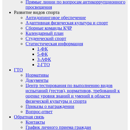
Прямые линии по вопросам антикоррупционного
просвещения
Развитие видов спорта
Антидопинговое обеспечение
Адаптивная физическая культура и спорт
Сборные команды КЧР
Календарный план
Студенческий спорт
Статистическая информация
1-ФК
5-ФК
3-АФК
2-ГТО
ГТО
Нормативы
Документы
Центр тестирования по выполнению видов
испытаний (тестов), нормативов, требований к
оценке уровня знаний и умений в области
физической культуры и спорта
Приказы о награждении
Вопрос-ответ
Обратная связь
Контакты
График личного приема граждан