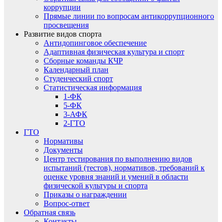
коррупции
Прямые линии по вопросам антикоррупционного
просвещения
Развитие видов спорта
Антидопинговое обеспечение
Адаптивная физическая культура и спорт
Сборные команды КЧР
Календарный план
Студенческий спорт
Статистическая информация
1-ФК
5-ФК
3-АФК
2-ГТО
ГТО
Нормативы
Документы
Центр тестирования по выполнению видов
испытаний (тестов), нормативов, требований к
оценке уровня знаний и умений в области
физической культуры и спорта
Приказы о награждении
Вопрос-ответ
Обратная связь
Контакты